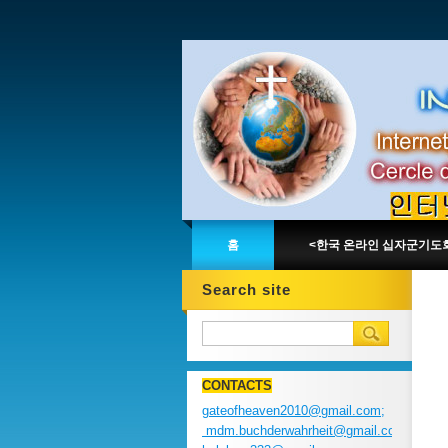
홈
<한국 온라인 십자군기도
Search site
CONTACTS
gateofheaven2010@gmail.com;
mdm.buchderwahrheit@gmail.com;