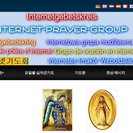
회>
요일별 십자군기도
기도문
천상 메시지