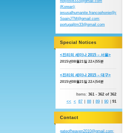
holylove333@gmail.com
(Korean);
jesusalhumanite.francophonie@gmail.com
SpainJTM@gmail.com;
portugaljtm33@gmail.com
Special Notices
<진리의 세미나 2015 – 서울>
2015년08월21일 22시55분
<진리의 세미나 2015 – 대구>
2015년08월21일 22시54분
Items:
361 - 362 of 362
<<
<
87
|
88
|
89
|
90
|
91
Contact
gateofheaven2010@gmail.com;