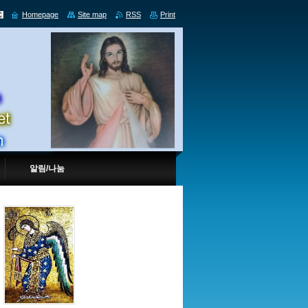
Homepage
Site map
RSS
Print
알림/나눔