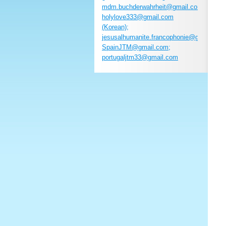
mdm.buchderwahrheit@gmail.com;
holylove333@gmail.com
(Korean);
jesusalhumanite.francophonie@gmail.com
SpainJTM@gmail.com;
portugaljtm33@gmail.com