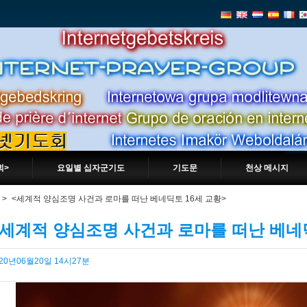
회>
요일별 십자군기도
기도문
천상 메시지
>
<세계적 양심조명 사건과 로마를 떠난 베네딕토 16세 교황>
<세계적 양심조명 사건과 로마를 떠난 베네딕
020년06월20일 14시27분