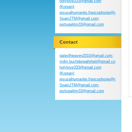
holylove333@gmail.com
(Korean);
jesusalhumanite.francophonie@gmail.com
SpainJTM@gmail.com;
portugaljtm33@gmail.com
Contact
gateofheaven2010@gmail.com;
mdm.buchderwahrheit@gmail.com;
holylove333@gmail.com
(Korean);
jesusalhumanite.francophonie@gmail.com
SpainJTM@gmail.com;
portugaljtm33@gmail.com