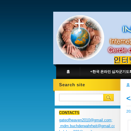
홈
<한국 온라인 십자군기도
Search site
홈
2
CONTACTS
gateofheaven2010@gmail.com;
mdm.buchderwahrheit@gmail.com;