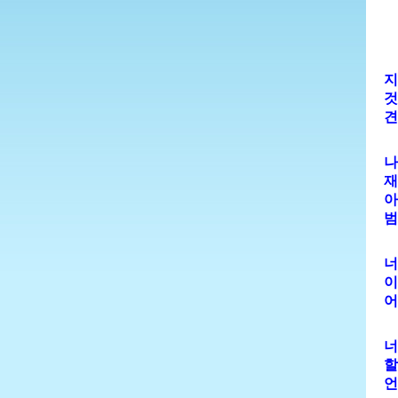
지
것
견
나
재
아
범
너
이
어
너
할
언