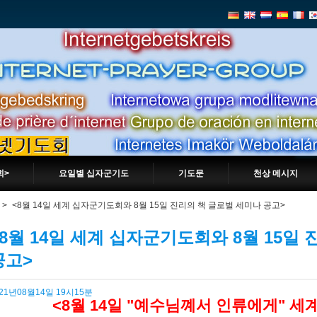
회>
요일별 십자군기도
기도문
천상 메시지
>
<8월 14일 세계 십자군기도회와 8월 15일 진리의 책 글로벌 세미나 공고>
<8월 14일 세계 십자군기도회와 8월 15일
공고>
021년08월14일 19시15분
<8월 14일 "예수님꼐서 인류에게" 