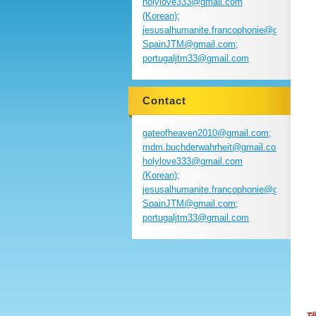
holylove333@gmail.com
(Korean);
jesusalhumanite.francophonie@gmail.com
SpainJTM@gmail.com;
portugaljtm33@gmail.com
Contact
gateofheaven2010@gmail.com;
mdm.buchderwahrheit@gmail.com;
holylove333@gmail.com
(Korean);
jesusalhumanite.francophonie@gmail.com
SpainJTM@gmail.com;
portugaljtm33@gmail.com