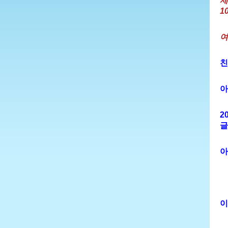
제
1
여
친
아
2
글
아
이