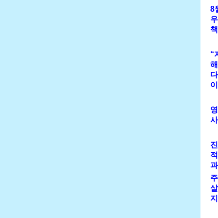
8
우
책
“
해
다
이
영
사
진
적
과
주
살
지