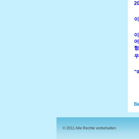
2
이
이
어
헝
우
“
Ba
© 2011 Alle Rechte vorbehalten.