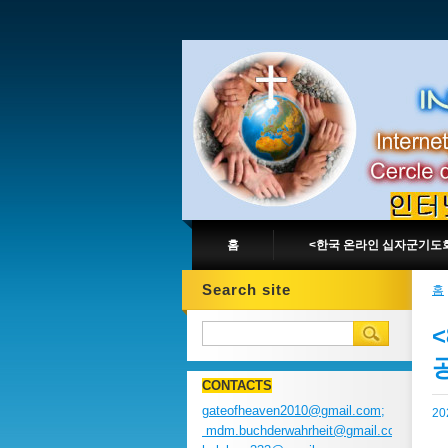
홈
<한국 온라인 십자군기도
Search site
홈
CONTACTS
gateofheaven2010@gmail.com;
2
mdm.buchderwahrheit@gmail.com;