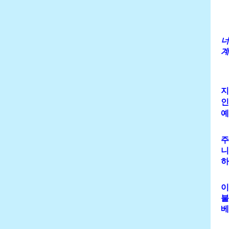
너
계
지
인
예
주
니
하
이
불
베