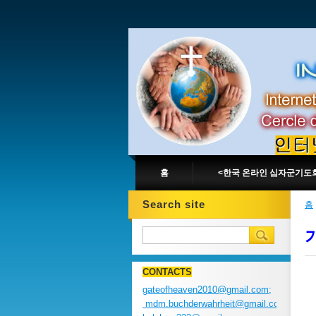
홈
<한국 온라인 십자군기도
Search site
홈
CONTACTS
gateofheaven2010@gmail.com;
mdm.buchderwahrheit@gmail.com;