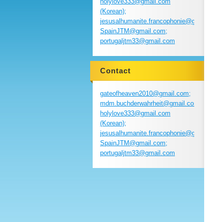
holylove333@gmail.com
(Korean);
jesusalhumanite.francophonie@gmail.com
SpainJTM@gmail.com;
portugaljtm33@gmail.com
Contact
gateofheaven2010@gmail.com;
mdm.buchderwahrheit@gmail.com;
holylove333@gmail.com
(Korean);
jesusalhumanite.francophonie@gmail.com
SpainJTM@gmail.com;
portugaljtm33@gmail.com