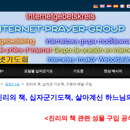
회>
요일별 십자군기도
기도문
천상 메시지
>
알림/나눔
>
진리의 책, 십자군 기도책, 구원의 메달 구입
진리의 책, 십자군기도책, 살아계신 하느님의
<진리의 책 관련 성물 구입 공