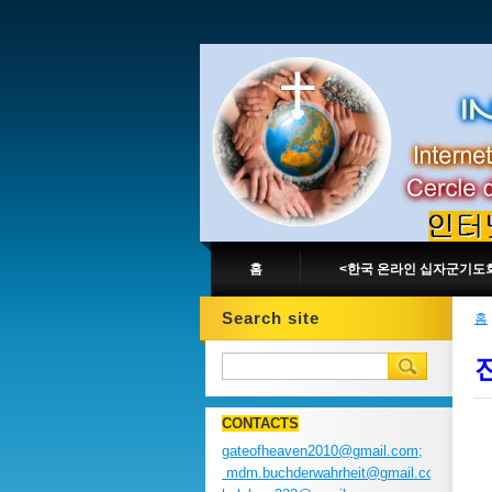
홈
<한국 온라인 십자군기도
Search site
홈
CONTACTS
gateofheaven2010@gmail.com;
mdm.buchderwahrheit@gmail.com;