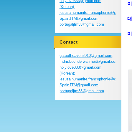
holylove333@gmail.com
이
(Korean);
jesusalhumanite.francophonie@gmail.com
SpainJTM@gmail.com;
대
portugaljtm33@gmail.com
미
Contact
gateofheaven2010@gmail.com;
mdm.buchderwahrheit@gmail.com;
holylove333@gmail.com
(Korean);
jesusalhumanite.francophonie@gmail.com
SpainJTM@gmail.com;
portugaljtm33@gmail.com