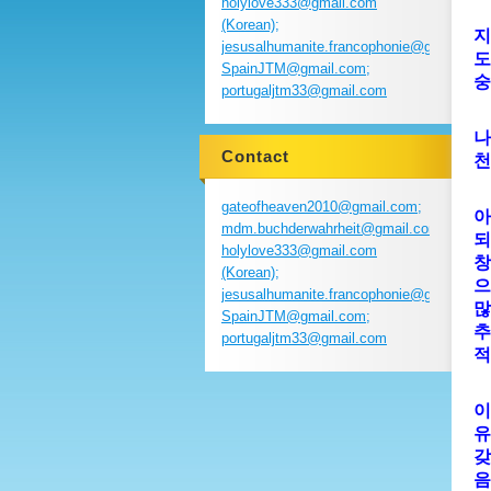
holylove333@gmail.com
(Korean);
지
jesusalhumanite.francophonie@gmail.com
도
SpainJTM@gmail.com;
숭
portugaljtm33@gmail.com
나
Contact
천
gateofheaven2010@gmail.com;
아
mdm.buchderwahrheit@gmail.com;
되
holylove333@gmail.com
창
(Korean);
으
jesusalhumanite.francophonie@gmail.com
많
SpainJTM@gmail.com;
추
portugaljtm33@gmail.com
적
이
유
갖
음