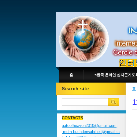
홈
<한국 온라인 십자군기도
Search site
홈
1
CONTACTS
gateofheaven2010@gmail.com;
mdm.buchderwahrheit@gmail.com;