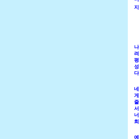
지
나
려
평
성
다
네
게
줄
서
너
희
예