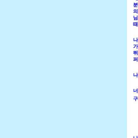
분
의
님
때
나
가
뛰
퍼
나
너
구