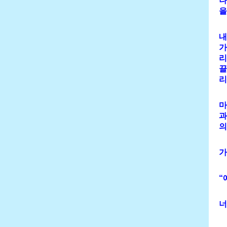
나
을
내
가
리
끌
리
마
과
의
가
“
너