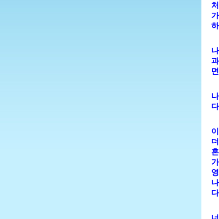
처
가
하
나
과
면
나
다
이
더
혼
가
영
나
다
너