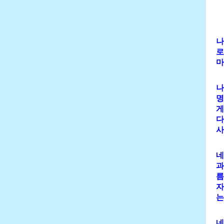
나
로
마
나
명
게
다
사
네
과
름
자
는
네