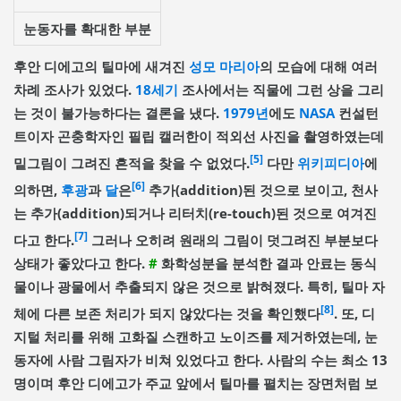
눈동자를 확대한 부분
후안 디에고의 틸마에 새겨진
성모 마리아
의 모습에 대해 여러
차례 조사가 있었다.
18세기
조사에서는 직물에 그런 상을 그리
는 것이 불가능하다는 결론을 냈다.
1979년
에도
NASA
컨설턴
트이자 곤충학자인 필립 캘러한이 적외선 사진을 촬영하였는데
[5]
밑그림이 그려진 흔적을 찾을 수 없었다.
다만
위키피디아
에
[6]
의하면,
후광
과
달
은
추가(addition)된 것으로 보이고, 천사
는 추가(addition)되거나 리터치(re-touch)된 것으로 여겨진
[7]
다고 한다.
그러나 오히려 원래의 그림이 덧그려진 부분보다
상태가 좋았다고 한다.
#
화학성분을 분석한 결과 안료는 동식
물이나 광물에서 추출되지 않은 것으로 밝혀졌다. 특히, 틸마 자
[8]
체에 다른 보존 처리가 되지 않았다는 것을 확인했다
. 또, 디
지털 처리를 위해 고화질 스캔하고 노이즈를 제거하였는데, 눈
동자에 사람 그림자가 비쳐 있었다고 한다. 사람의 수는 최소 13
명이며 후안 디에고가 주교 앞에서 틸마를 펼치는 장면처럼 보