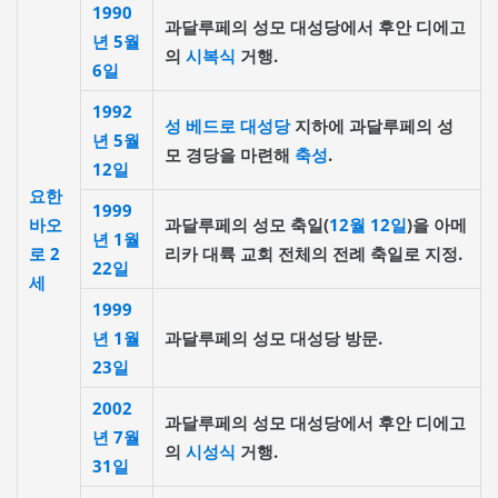
1990
과달루페의 성모 대성당에서 후안 디에고
년
5월
의
시복식
거행.
6일
1992
성 베드로 대성당
지하에 과달루페의 성
년
5월
모 경당을 마련해
축성
.
12일
요한
1999
바오
과달루페의 성모 축일(
12월 12일
)을 아메
년
1월
로 2
리카 대륙 교회 전체의 전례 축일로 지정.
22일
세
1999
년
1월
과달루페의 성모 대성당 방문.
23일
2002
과달루페의 성모 대성당에서 후안 디에고
년
7월
의
시성식
거행.
31일