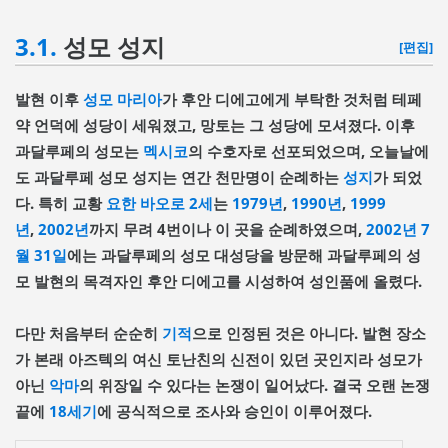
3.1.
성모 성지
[편집]
발현 이후
성모 마리아
가 후안 디에고에게 부탁한 것처럼 테페
약 언덕에 성당이 세워졌고, 망토는 그 성당에 모셔졌다. 이후
과달루페의 성모는
멕시코
의 수호자로 선포되었으며, 오늘날에
도 과달루페 성모 성지는 연간 천만명이 순례하는
성지
가 되었
다. 특히 교황
요한 바오로 2세
는
1979년
,
1990년
,
1999
년
,
2002년
까지 무려 4번이나 이 곳을 순례하였으며,
2002년
7
월 31일
에는 과달루페의 성모 대성당을 방문해 과달루페의 성
모 발현의 목격자인 후안 디에고를 시성하여 성인품에 올렸다.
다만 처음부터 순순히
기적
으로 인정된 것은 아니다. 발현 장소
가 본래 아즈텍의 여신 토난친의 신전이 있던 곳인지라 성모가
아닌
악마
의 위장일 수 있다는 논쟁이 일어났다. 결국 오랜 논쟁
끝에
18세기
에 공식적으로 조사와 승인이 이루어졌다.