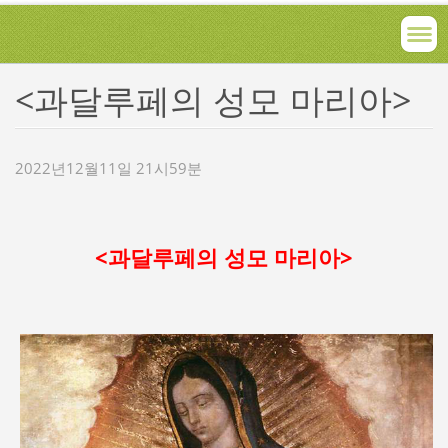
<과달루페의 성모 마리아>
2022년12월11일 21시59분
<과달루페의 성모 마리아>