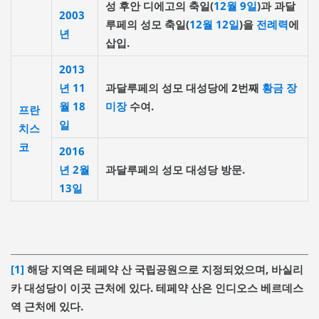
성 후안 디에고의 축일(
12월 9일
)과 과달
2003
루페의 성모 축일(
12월 12일
)을
전례력
에
년
삽입.
2013
년
11
과달루페의 성모 대성당에 2번째
황금 장
월 18
미장
수여.
프란
일
치스
코
2016
년
2월
과달루페의 성모 대성당 방문.
13일
[1]
해당 지역은 테페약 산 국립공원으로 지정되었으며, 바실리
카 대성당이 이곳 근처에 있다. 테페약 산은 인디오스 베르데스
역 근처에 있다.