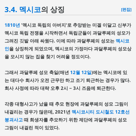
3.4.
멕시코
의 상징
[편집]
1810년
'멕시코 독립의 아버지'로 추앙받는 미겔 이달고 신부가
멕시코 독립 전쟁을 시작하면서 독립군들이 과달루페의 성모가
그려진 깃발 아래 싸웠다. 이에 따라 과달루페의 성모는
멕시코
인
을 상징하게 되었으며, 멕시코의 가정마다 과달루페의 성모상
을 모시지 않는 집을 찾기 어려울 정도이다.
그래서 과달루페 성모 축일(매년
12월 12일
)에는 멕시코에 있
는 대다수 회사가 오전 근무만 하고 조기 퇴근하는 경우가 많다.
회사 사정에 따라 대략 오후 2시 ~ 3시 즈음에 퇴근한다.
각종 대형사고가 났을 때 추모 현장에 과달루페의 성모 그림이
내걸리는 경우가 많은데, 2021년
멕시코시티 도시철도 12호선
붕괴사고
때 희생자를 추모하기 위한 제단에 과달루페의 성모
그림이 내걸린 적이 있었다.