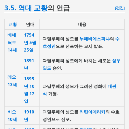
3.5.
역대 교황
의 언급
[편집]
교황
연대
내용
베네
1754
과달루페의 성모를
누에바에스파냐
의
수
딕토
년
5월
호성인
으로 선포하는 교서
발표.
14세
25일
1891
과달루페의 성모에게 바치는 새로운
성무
년
일도
승인.
레오
1895
13세
년
10
과달루페의 성모가 그려진 성화에
대관
월 12
식
거행.
일
비오
1910
과달루페의 성모를
라틴아메리카
의 수호
10세
년
성인으로 선포.