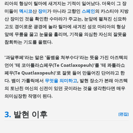
리아의 형상이 틸마에 새겨지는 기적이 일어났다. 더욱이 그 장
미들이
멕시코
산
장미
가 아니라 고향인
스페인
의 카스티야 지방
산 장미인 것을 확인한 수마라가 주교는, 눈앞에 펼쳐진 신묘하
고도 경이로운 광경에 놀라 틸마에 새겨진 성모 마리아의 형상
앞에 무릎을 꿇고 눈물을 흘리며, 기적을 의심한 자신의 잘못을
참회하는 기도를 올렸다.
'과달루페'라는 말은 '돌뱀을 쳐부수다'라는 뜻을 가진 아즈텍의
언어 '테 코아틀라쇼페우(Te Coatlaxopeuh)'를 '테 콰틀라쇼
페우(Te Quatlaxopeuh)'로 잘못 들어 만들어진 단어라고 한
다. 뱀이 가톨릭에서
무엇을 의미하고
, 발현 장소가 본래 아즈텍
의 토난친 여신의 신전이 있던 곳이라는 것을 생각한다면 매우
의미심장한 작명이 된다.
3.
발현 이후
[편집]