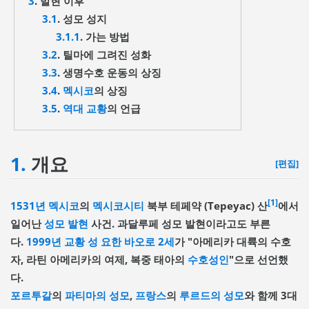
3
. 발현 이후
3.1
. 성모 성지
3.1.1
. 가는 방법
3.2
. 틸마에 그려진 성화
3.3
. 생명수호 운동의 상징
3.4
.
멕시코
의 상징
3.5
.
역대 교황
의 언급
1.
개요
[편집]
[1]
1531년
멕시코
의
멕시코시티
북부 테페약 (Tepeyac) 산
에서
일어난
성모 발현
사건. 과달루페 성모 발현이라고도 부른
다.
1999년
교황
성 요한 바오로 2세
가 "아메리카 대륙의 수호
자, 라틴 아메리카의 여제, 복중 태아의
수호성인
"으로 선언했
다.
포르투갈
의
파티마의 성모
,
프랑스
의
루르드의 성모
와 함께 3대