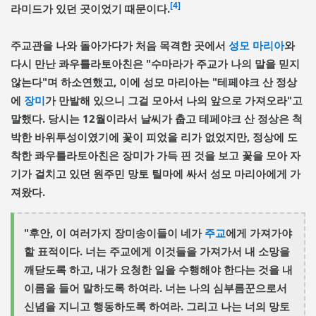
[4]
라미드가 있던 곳이었기 때문이다.
주교관을 나와 돌아가다가 처음 목격한 곳에서
성모 마리아
와
다시 만난 콰우틀라토아친은 "수마라가 주교가 나의 말을 믿지
않는다"며 하소연했고, 이에 성모 마리아는 "테페야크 산 정상
에
장미
가 만발해 있으니 그걸 모아서 나의 앞으로 가져오라"고
말했다. 당시는 12월이라서 날씨가 춥고 테페야크 산 정상은 척
박한 바위투성이였기에 꽃이 피었을 리가 없었지만, 정상에 도
착한 콰우틀라토아친은 장미가 가득 핀 것을 보고 꽃을 모아 자
기가 걸치고 있던 원주민 망토 틸마에 싸서 성모 마리아에게 가
져왔다.
"후안, 이 여러가지 장미송이들이 네가
주교
에게 가져가야
할 표적이다. 너는 주교에게 이것들을 가져가서 내 소망을
깨닫도록 하고, 내가 요청한 일을 수행해야 한다는 것을 내
이름을 들어 말하도록 하여라. 너는 나의 심부름꾼으로서
신념을 지니고 행동하도록 하여라. 그리고 나는 너의 망토