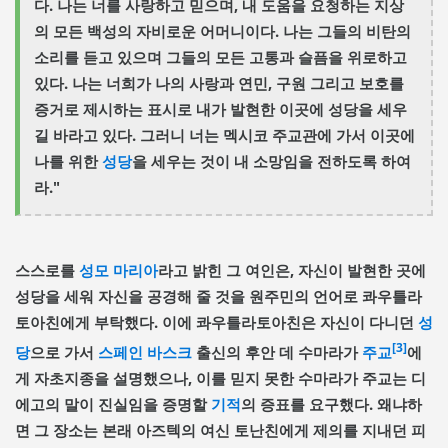
다. 나는 너를 사랑하고 믿으며, 내 도움을 요청하는 지상
의 모든 백성의 자비로운 어머니이다. 나는 그들의 비탄의
소리를 듣고 있으며 그들의 모든 고통과 슬픔을 위로하고
있다. 나는 너희가 나의 사랑과 연민, 구원 그리고 보호를
증거로 제시하는 표시로 내가 발현한 이곳에 성당을 세우
길 바라고 있다. 그러니 너는 멕시코 주교관에 가서 이곳에
나를 위한
성당
을 세우는 것이 내 소망임을 전하도록 하여
라."
스스로를
성모 마리아
라고 밝힌 그 여인은, 자신이 발현한 곳에
성당을 세워 자신을 공경해 줄 것을 원주민의 언어로 콰우틀라
토아친에게 부탁했다. 이에 콰우틀라토아친은 자신이 다니던
성
[3]
당
으로 가서
스페인
바스크
출신의 후안 데 수마라가
주교
에
게 자초지종을 설명했으나, 이를 믿지 못한 수마라가 주교는 디
에고의 말이 진실임을 증명할
기적
의 증표를 요구했다. 왜냐하
면 그 장소는 본래 아즈텍의 여신 토난친에게 제의를 지내던 피