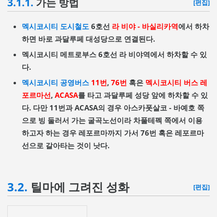
3.1.1.
가는 방법
[편집]
멕시코시티 도시철도
6호선
라 비야 - 바실리카역
에서 하차
하면 바로 과달루페 대성당으로 연결된다.
멕시코시티 메트로부스 6호선 라 비야역에서 하차할 수 있
다.
멕시코시티 공영버스
11번
,
76번
혹은
멕시코시티 버스 레
포르마선
,
ACASA
를 타고 과달루페 성당 앞에 하차할 수 있
다. 다만 11번과 ACASA의 경우 아스카폿살코 - 바예호 쪽
으로 빙 둘러서 가는 굴곡노선이라 차풀테펙 쪽에서 이용
하고자 하는 경우 레포르마까지 가서 76번 혹은 레포르마
선으로 갈아타는 것이 낫다.
3.2.
틸마에 그려진 성화
[편집]