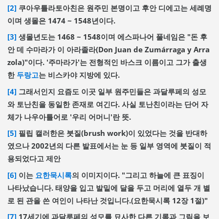
[2]
쿠아우틀라토아친은 원주민 본명이고 후안 디에고는 세례명
이며 생몰은 1474 ~ 1548년이다.
[3]
생몰년도는 1468 ~ 1548이며 에스파나어 풀네임은 "돈 후
안 데 수마라가 이 아라졸라(Don Juan de Zumárraga y Arra
zola)"이다. '주마라가'는 전형적인 바스크 이름이고 그가 출생
한
두랑고
는 비스카야 지방에 있다.
[4]
그래서인지 요즘도 이곳 일부 원주민들은 과달루페의 성모
와 토난친을 동일한 존재로 여긴다. 사실 토난친이라는 단어 자
체가 나우아틀어로 '우리 어머니'란 뜻.
[5]
필립 캘러한은 붓질(brush work)이 있었다는 것을 반대하
였으나 2002년의 다른 발표에서는 눈 등 일부 영역에 붓질이 적
용되었다고 제안
[6]
이는
요한묵시록
의 이미지이다. "그리고 하늘에 큰 표징이
나타났습니다. 태양을 입고 발밑에 달을 두고 머리에 열두 개 별
로 된 관을 쓴 여인이 나타난 것입니다.(요한묵시록 12장 1절)"
[7]
17세기에 과달루페의 성모를 묘사한 다른 기록과 그림을 보