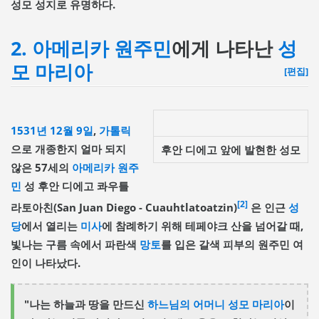
성모 성지로 유명하다.
2.
아메리카 원주민
에게 나타난
성
모 마리아
[편집]
1531년
12월 9일
,
가톨릭
으로 개종한지 얼마 되지
후안 디에고 앞에 발현한 성모
않은 57세의
아메리카 원주
민
성 후안 디에고 콰우틀
[2]
라토아친(San Juan Diego - Cuauhtlatoatzin)
은 인근
성
당
에서 열리는
미사
에 참례하기 위해 테페야크 산을 넘어갈 때,
빛나는 구름 속에서 파란색
망토
를 입은 갈색 피부의 원주민 여
인이 나타났다.
"나는 하늘과 땅을 만드신
하느님의 어머니
성모 마리아
이