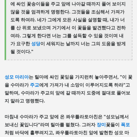
에 싸인 꽃송이들을 주교 앞에 나아갈 때까지 풀어 보이지
않을 것을 엄격하게 명령한다. 그것들을 조심해서 가져가
도록 하여라. 네가 그에게 모든 사실을 설명할 때, 내가 너
를 산 위로 보냈으며 거기에서 이 꽃들을 발견했다고 전하
여라. 그렇게 한다면 너는 그를 설득할 수 있을 것이며 내
가 요구한
성당
이 세워지는 날까지 너는 그의 도움을 받게
될 것이다."
성모 마리아
는 틸마에 싸인 꽃잎을 가지런히 놓아주면서, "이 꽃
을 수마라가
주교
에게 가져가 내 소망이 이루어지도록 하라"고
말하며, 수마라가 주교의 앞에 갈 때까지 도중에 절대로 풀어보
지 말라고 명령했다.
마침내 수마라가 주교 앞에 온 콰우틀라토아친은 "성모님께서
보내신 꽃입니다"라며 틸마를 펼쳤다. 그러자
장미
꽃들이
폭포
처럼 바닥에 흩뿌려지고, 콰우틀라토아친 앞에 발현한 성모 마