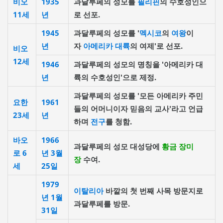
비오
1935
과달루페의 성모를
필리핀
의 수호성인으
11세
년
로 선포.
1945
과달루페의 성모를 '
멕시코
의
여왕
이
년
자
아메리카
대륙
의 여제'로 선포.
비오
12세
1946
과달루페의 성모의 명칭을 '아메리카 대
년
륙의 수호성인'으로 제정.
과달루페의 성모를 '모든 아메리카 주민
요한
1961
들의 어머니이자 믿음의 교사'라고 언급
23세
년
하며
전구
를 청함.
바오
1966
과달루페의 성모 대성당에
황금 장미
로 6
년
3월
장
수여.
세
25일
1979
이탈리아
바깥의 첫 번째 사목 방문지로
년
1월
과달루페를 방문.
31일