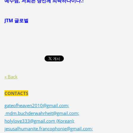
예수님, 저희는 당신께 의탁하나이다.!
JTM 글로벌
« Back
CONTACTS
gateofheaven2010@gmail.com;
mdm.buchderwahrheit@gmail.com;
holylove333@gmail.com (Korean);
jesusalhumanite.francophonie@gmail.com;