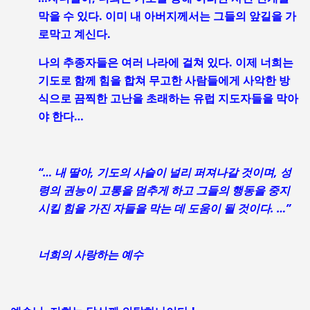
막을 수 있다. 이미 내 아버지께서는 그들의 앞길을 가
로막고 계신다.
나의 추종자들은 여러 나라에 걸쳐 있다. 이제 너희는
기도로 함께 힘을 합쳐 무고한 사람들에게 사악한 방
식으로 끔찍한 고난을 초래하는 유럽 지도자들을 막아
야 한다…
“…
내
딸아
,
기도의
사슬이
널리
퍼져나갈
것이며
,
성
령의
권능이
고통을
멈추게
하고
그들의
행동을
중지
시킬
힘을
가진
자들을
막는
데
도움이
될
것이다
. …”
너희의
사랑하는
예수