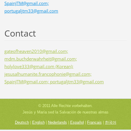
SpainJTM@gmail.com;
portugaljtm33@gmail.com
Contact
gateofheaven2010@gmail.com;
mdm.buchderwahrheit@gmail.com;
holylove333@gmail.com (Korean);
jesusalhumanite.francophonie@gmail.com;
SpainJTM@gmail.com; portugaljtm33@gmail.com
© 2011 Alle Rechte vorbehalten.
Jesús y María sed la Salvación de nuestras almas
Deutsch
|
English
|
Nederlands
|
Español
|
Français
|
한국어