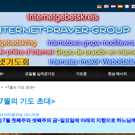
회>
요일별 십자군기도
기도문
천상 메시지
>
<7월의 기도 초대>
<7월의 기도 초대>
016년06월30일 18시35분
)
7월 첫째주와 셋째주의 금~일요일에 아래의 지향으로 하느님께