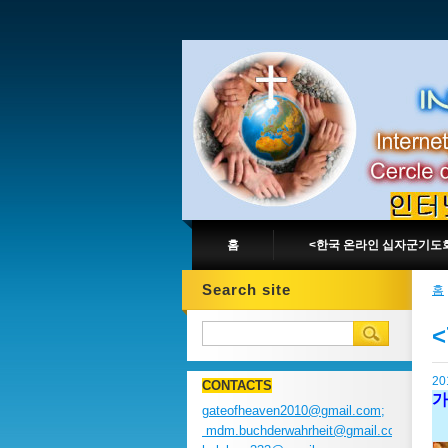
홈
<한국 온라인 십자군기도
Search site
홈
2
CONTACTS
가
gateofheaven2010@gmail.com;
mdm.buchderwahrheit@gmail.com;