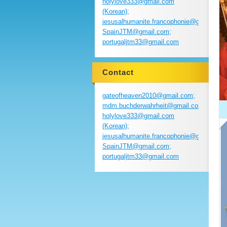
holylove333@gmail.com
(Korean);
jesusalhumanite.francophonie@gmail.com
SpainJTM@gmail.com;
portugaljtm33@gmail.com
Contact
gateofheaven2010@gmail.com;
mdm.buchderwahrheit@gmail.com;
holylove333@gmail.com
(Korean);
jesusalhumanite.francophonie@gmail.com
SpainJTM@gmail.com;
portugaljtm33@gmail.com