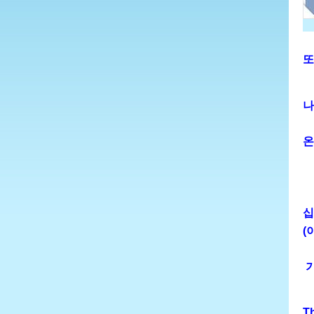
또
나
온
십자
(
기
T