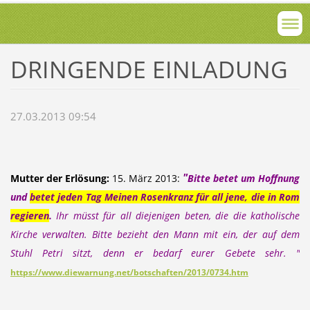
DRINGENDE EINLADUNG
27.03.2013 09:54
"
Mutter der Erlösung:
15. März 2013:
Bitte betet um Hoffnung
und
betet jeden Tag Meinen Rosenkranz für all jene, die in Rom
regieren
.
Ihr müsst für all diejenigen beten, die die katholische
Kirche verwalten. Bitte bezieht den Mann mit ein, der auf dem
Stuhl Petri sitzt, denn er bedarf eurer Gebete sehr. "
https://www.diewarnung.net/botschaften/2013/0734.htm