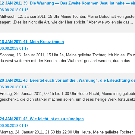
12 JAN 2011 39. Die Warnung — Das Zweite Kommen Jesu ist nahe — ein
06.08.2018 01:16
Mittwoch, 12. Januar 2011, 15 Uhr Meine Tochter, Meine Botschaft von gestern
sagen: „Dies ist nicht die Art, wie der Herr spricht.“ Aber wie wollen sie das...
16 JAN 2011 41. Mein Kreuz tragen
06.08.2018 01:17
Sonntag, 16. Januar 2011, 15 Uhr Ja, Meine geliebte Tochter, Ich bin es. Es w
du wirst weiterhin mit der Kenntnis der Wahrheit genährt werden, durch das...
28 JAN 2011 43. Bereitet euch vor auf die „Warnung“, die Erleuchtung 
06.08.2018 01:18
Freitag, 28. Januar 2011, 00:15 bis 1:00 Uhr Heute Nacht, Meine innig gelieb
geschenkt, die dich stärker machen sollen, um dieses heilige Werk fortzusetz
24 JAN 2011 42. Wie leicht ist es zu sündigen
06.08.2018 01:18
Montag, 24. Januar 2011, 21:50 bis 22:00 Uhr Heute, Meine geliebte Tochter, 