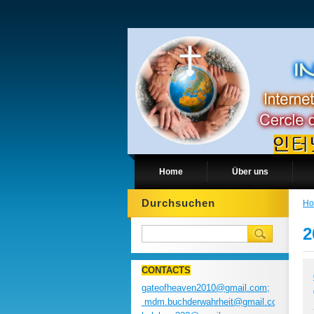
Home
Über uns
Durchsuchen
H
2
CONTACTS
gateofheaven2010@gmail.com;
mdm.buchderwahrheit@gmail.com;