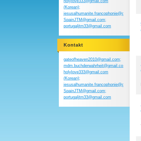
holylove333@gmail.com
(Korean);
jesusalhumanite.francophonie@gmail.com
SpainJTM@gmail.com;
portugaljtm33@gmail.com
Kontakt
gateofheaven2010@gmail.com;
mdm.buchderwahrheit@gmail.com;
holylove333@gmail.com
(Korean);
jesusalhumanite.francophonie@gmail.com
SpainJTM@gmail.com;
portugaljtm33@gmail.com