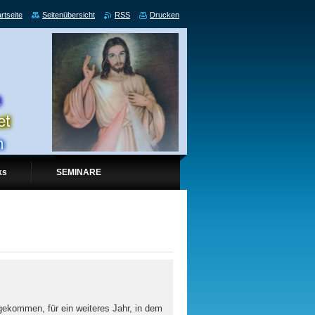
rtseite
Seitenübersicht
RSS
Drucken
ks
SEMINARE
 gekommen, für ein weiteres Jahr, in dem