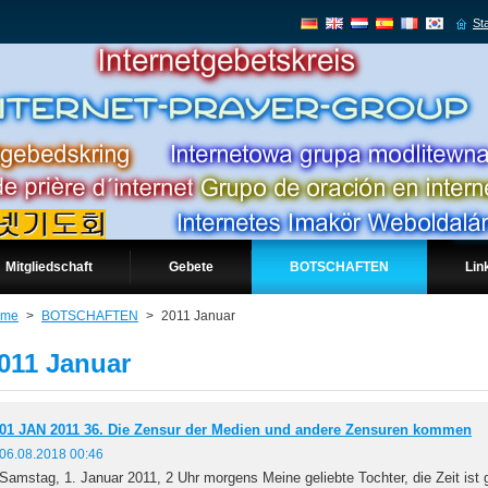
Sta
Mitgliedschaft
Gebete
BOTSCHAFTEN
Lin
ome
>
BOTSCHAFTEN
>
2011 Januar
011 Januar
01 JAN 2011 36. Die Zensur der Medien und andere Zensuren kommen
06.08.2018 00:46
Samstag, 1. Januar 2011, 2 Uhr morgens Meine geliebte Tochter, die Zeit ist