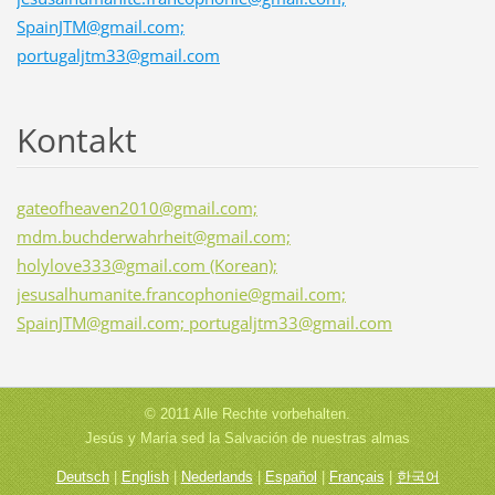
SpainJTM@gmail.com;
portugaljtm33@gmail.com
Kontakt
gateofheaven2010@gmail.com;
mdm.buchderwahrheit@gmail.com;
holylove333@gmail.com (Korean);
jesusalhumanite.francophonie@gmail.com;
SpainJTM@gmail.com; portugaljtm33@gmail.com
© 2011 Alle Rechte vorbehalten.
Jesús y María sed la Salvación de nuestras almas
Deutsch
|
English
|
Nederlands
|
Español
|
Français
|
한국어