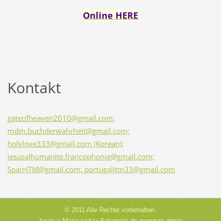
Online HERE
Kontakt
gateofheaven2010@gmail.com;
mdm.buchderwahrheit@gmail.com;
holylove333@gmail.com (Korean);
jesusalhumanite.francophonie@gmail.com;
SpainJTM@gmail.com; portugaljtm33@gmail.com
© 2011 Alle Rechte vorbehalten.
Jesús y María sed la Salvación de nuestras almas