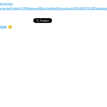
w.jochen-
emer.de/Gottes%20Warnung/Botschaften/Grossdruck/20140315%20Einlad
;
rück
;