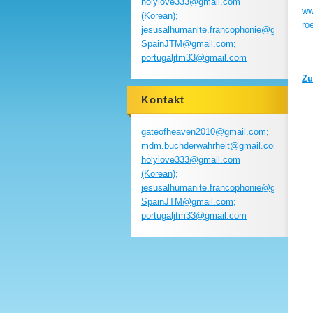
holylove333@gmail.com
ww
(Korean);
ro
jesusalhumanite.francophonie@gmail.com
SpainJTM@gmail.com;
portugaljtm33@gmail.com
Zu
Kontakt
gateofheaven2010@gmail.com;
mdm.buchderwahrheit@gmail.com;
holylove333@gmail.com
(Korean);
jesusalhumanite.francophonie@gmail.com
SpainJTM@gmail.com;
portugaljtm33@gmail.com