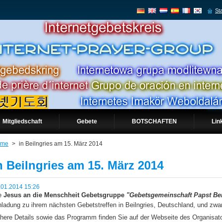
Sta
Mitgliedschaft
Gebete
BOTSCHAFTEN
Lin
ome
>
in Beilngries am 15. März 2014
n Beilngries am 15. März 2014
.01.2014 15:26
e
Jesus an die Menschheit Gebetsgruppe
"Gebetsgemeinschaft Papst Ben
nladung zu ihrem nächsten Gebetstreffen in Beilngries, Deutschland, und zw
here Details sowie das Programm finden Sie auf der Webseite des Organisato