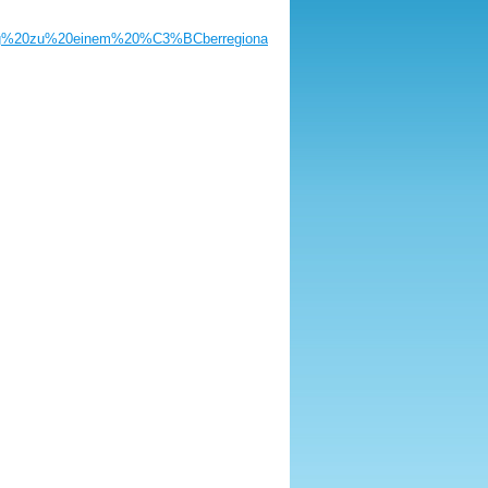
ung%20zu%20einem%20%C3%BCberregionalen%20Gebetstreffen%20in%20Bei