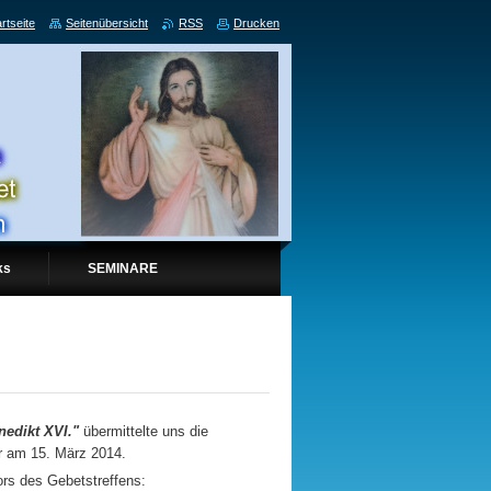
rtseite
Seitenübersicht
RSS
Drucken
ks
SEMINARE
edikt XVI."
übermittelte uns die
ar am 15. März 2014.
rs des Gebetstreffens: