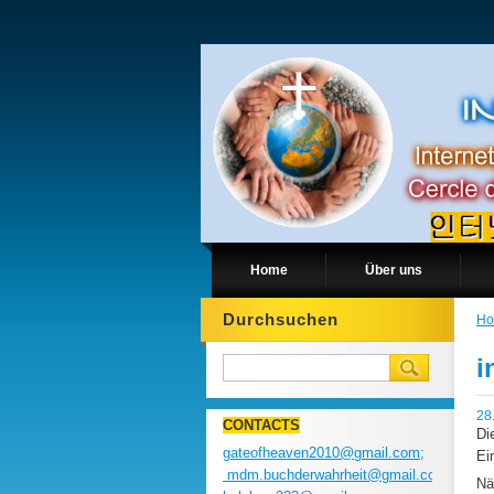
Home
Über uns
Durchsuchen
H
i
28
CONTACTS
Di
gateofheaven2010@gmail.com;
Ei
mdm.buchderwahrheit@gmail.com;
Nä