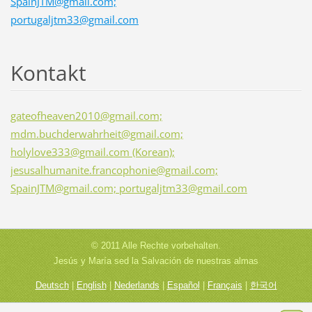
SpainJTM@gmail.com;
portugaljtm33@gmail.com
Kontakt
gateofheaven2010@gmail.com;
mdm.buchderwahrheit@gmail.com;
holylove333@gmail.com (Korean);
jesusalhumanite.francophonie@gmail.com;
SpainJTM@gmail.com; portugaljtm33@gmail.com
© 2011 Alle Rechte vorbehalten.
Jesús y María sed la Salvación de nuestras almas
Deutsch
|
English
|
Nederlands
|
Español
|
Français
|
한국어