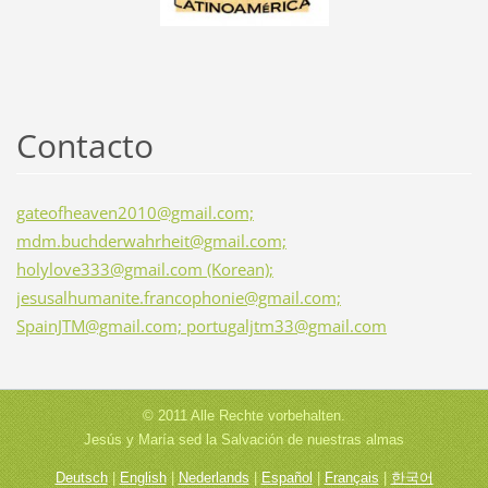
Contacto
gateofheaven2010@gmail.com;
mdm.buchderwahrheit@gmail.com;
holylove333@gmail.com (Korean);
jesusalhumanite.francophonie@gmail.com;
SpainJTM@gmail.com; portugaljtm33@gmail.com
© 2011 Alle Rechte vorbehalten.
Jesús y María sed la Salvación de nuestras almas
Deutsch
|
English
|
Nederlands
|
Español
|
Français
|
한국어