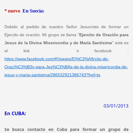
* nuevo
En Suecia:
Debido al pedido de nuestro Señor Jesucristo de formar un
Ejercito de oración. Mi grupo se llama "
Ejercito de Oración para
Jesus de la Divina Misericordia y de María Santisima
" este es
el link n fecebook :
https://www.facebook.com/#!/pages/Ej%C3%A9rcito-de-
Oraci%C3%B3n-para-Jes%C3%BAs-de-la-divina-misericordia-de-
jesus-y-maria-santisima/286532921386743?fref=ts
03/01/2013
En CUBA:
Se busca contacto en Cuba para formar un grupo de