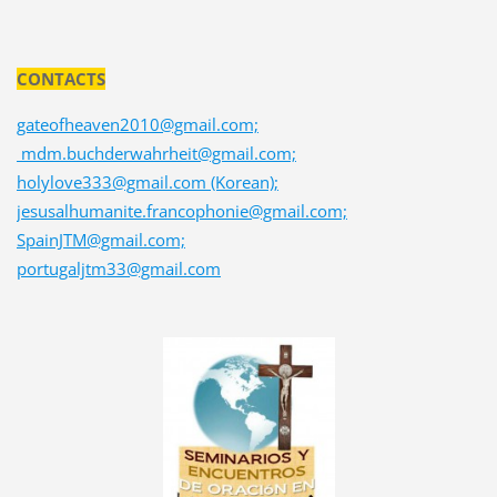
CONTACTS
gateofheaven2010@gmail.com;
mdm.buchderwahrheit@gmail.com;
holylove333@gmail.com (Korean);
jesusalhumanite.francophonie@gmail.com;
SpainJTM@gmail.com;
portugaljtm33@gmail.com