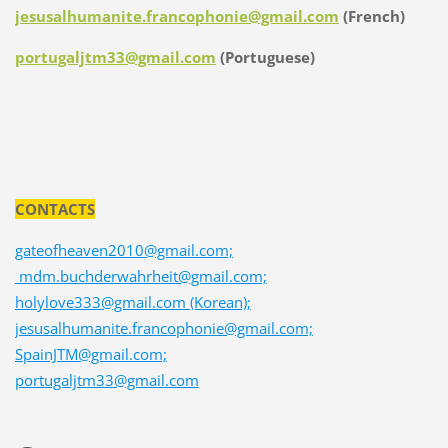
jesusalhumanite.francophonie@gmail.com
(French)
portugaljtm33@gmail.com
(Portuguese)
CONTACTS
gateofheaven2010@gmail.com;
mdm.buchderwahrheit@gmail.com;
holylove333@gmail.com (Korean);
jesusalhumanite.francophonie@gmail.com;
SpainJTM@gmail.com;
portugaljtm33@gmail.com