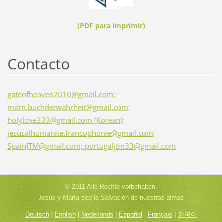
(PDF para imprimir)
Contacto
gateofheaven2010@gmail.com;
mdm.buchderwahrheit@gmail.com;
holylove333@gmail.com (Korean);
jesusalhumanite.francophonie@gmail.com;
SpainJTM@gmail.com; portugaljtm33@gmail.com
© 2011 Alle Rechte vorbehalten.
Jesús y María sed la Salvación de nuestras almas
Deutsch
|
English
|
Nederlands
|
Español
|
Français
|
한국어