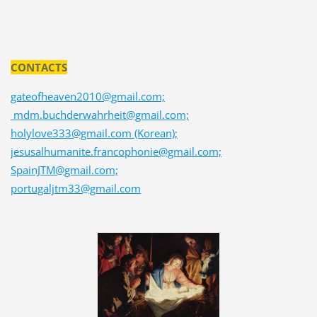
CONTACTS
gateofheaven2010@gmail.com;
mdm.buchderwahrheit@gmail.com;
holylove333@gmail.com (Korean);
jesusalhumanite.francophonie@gmail.com;
SpainJTM@gmail.com;
portugaljtm33@gmail.com