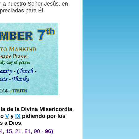
r a nuestro Señor Jesús, en
preciadas para Él.
la de la Divina Misericordia
,
po
V
y
IX
pidiendo por los
as a Dios
:
4, 15, 21, 81, 90 -
96)