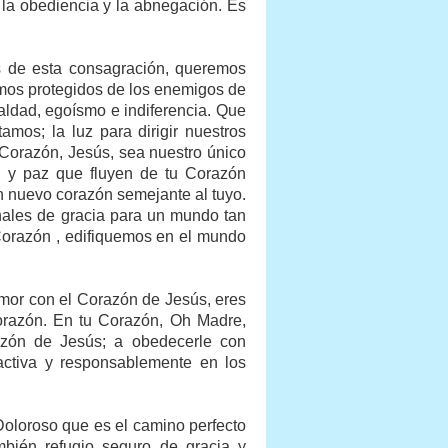
la obediencia y la abnegación. Es
s de esta consagración, queremos
mos protegidos de los enemigos de
ialdad, egoísmo e indiferencia. Que
mos; la luz para dirigir nuestros
u Corazón, Jesús, sea nuestro único
ón y paz que fluyen de tu Corazón
 nuevo corazón semejante al tuyo.
ales de gracia para un mundo tan
Corazón , edifiquemos en el mundo
mor con el Corazón de Jesús, eres
Corazón. En tu Corazón, Oh Madre,
razón de Jesús; a obedecerle con
 activa y responsablemente en los
oloroso que es el camino perfecto
bién refugio seguro de gracia y