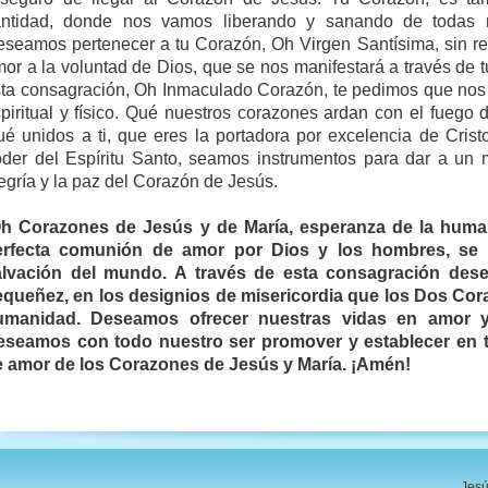
antidad, donde nos vamos liberando y sanando de todas n
seamos pertenecer a tu Corazón, Oh Virgen Santísima, sin res
or a la voluntad de Dios, que se nos manifestará a través de t
ta consagración, Oh Inmaculado Corazón, te pedimos que nos g
piritual y físico. Qué nuestros corazones ardan con el fuego 
é unidos a ti, que eres la portadora por excelencia de Crist
der del Espíritu Santo, seamos instrumentos para dar a un mu
egría y la paz del Corazón de Jesús.
Oh Corazones de Jesús y de María, esperanza de la hum
erfecta comunión de amor por Dios y los hombres, se 
alvación del mundo. A través de esta consagración dese
queñez, en los designios de misericordia que los Dos Cor
umanidad. Deseamos ofrecer nuestras vidas en amor y
eseamos con todo nuestro ser promover y establecer en t
e amor de los Corazones de Jesús y María. ¡Amén!
Jesú