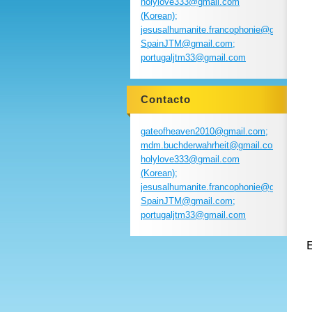
holylove333@gmail.com
(Korean);
jesusalhumanite.francophonie@gmail.com
SpainJTM@gmail.com;
portugaljtm33@gmail.com
Contacto
gateofheaven2010@gmail.com;
mdm.buchderwahrheit@gmail.com;
holylove333@gmail.com
(Korean);
jesusalhumanite.francophonie@gmail.com
SpainJTM@gmail.com;
portugaljtm33@gmail.com