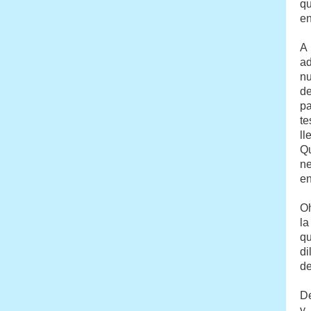
qu
en
A 
ad
nu
de
pa
te
ll
Qu
ne
en
Oh
la
qu
di
de
De
y 