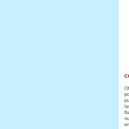
C
Oh
po
pu
la
fl
nu
en