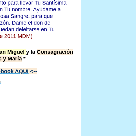
to para llevar Tu Santísima
 en Tu nombre. Ayúdame a
ciosa Sangre, para que
azón. Dame el don del
uedan deleitarse en Tu
de 2011 MDM)
San Miguel
y la
Consagración
 y María
*
cebook AQUI
<--
m