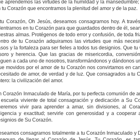
e aprendemos las virtudes de la humildad y la mansedumbre; 
 tu Corazón que encontramos la plenitud del amor y de la paz.
tu Corazón, Oh Jesús, deseamos consagrarnos hoy. A travé
entrarnos en tu Corazón para que guardados dentro de él, sea
estras almas. Protégenos de todo error y confusión, de toda fr
ntro de tu Corazón adquiramos las virtudes que más necesita
sos y la fortaleza para ser fieles a todos tus designios. Que t
soro y herencia. Que las gracias de misericordia, conversi
eguen a cada uno de nosotros, transformándonos y dándonos un
e movidos por el amor de tu Corazón nos convirtamos en can
cesitado de amor, de verdad y de luz. Que consagrados a tu 
tero: la civilización del amor.
 Corazón Inmaculado de María, por tu perfecta comunión de a
 escuela viviente de total consagración y dedicación a Su 
eremos vivir para aprender a amar, sin divisiones, al Co
ligencia y exactitud; servirle con generosidad y a cooperar
signios de Su Corazón.
seamos consagrarnos totalmente a tu Corazón Inmaculado y D
seguro de llegar al Corazón de Jesús. Tu Corazón, es tam