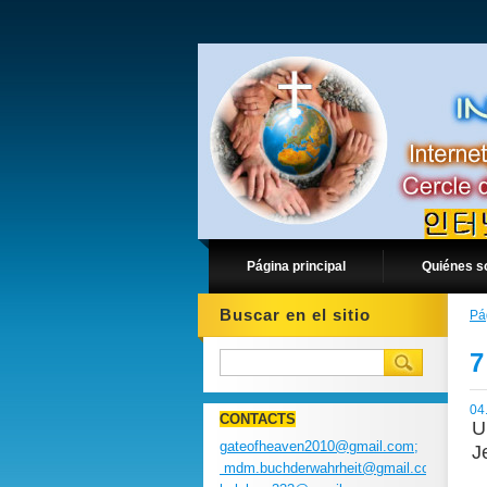
Página principal
Quiénes 
Buscar en el sitio
Pá
7
04
CONTACTS
U
gateofheaven2010@gmail.com;
J
mdm.buchderwahrheit@gmail.com;