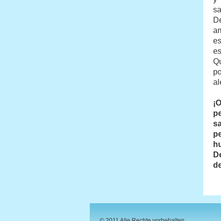
s
De
am
es
es
Qu
po
al
¡
p
s
pe
h
D
d
© 2011 Alle Rechte vorbehalten.