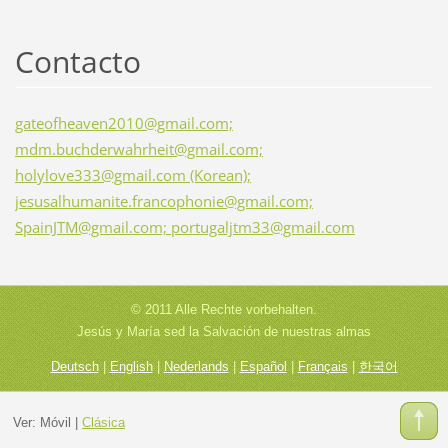
Contacto
gateofheaven2010@gmail.com;
mdm.buchderwahrheit@gmail.com;
holylove333@gmail.com (Korean);
jesusalhumanite.francophonie@gmail.com;
SpainJTM@gmail.com; portugaljtm33@gmail.com
© 2011 Alle Rechte vorbehalten.
Jesús y María sed la Salvación de nuestras almas
Deutsch
|
English
|
Nederlands
|
Español
|
Français
|
한국어
Ver:
Móvil
|
Clásica