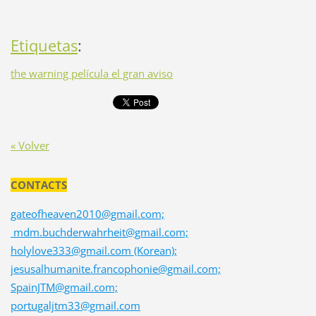
Etiquetas
:
the warning película el gran aviso
« Volver
CONTACTS
gateofheaven2010@gmail.com;
mdm.buchderwahrheit@gmail.com;
holylove333@gmail.com (Korean);
jesusalhumanite.francophonie@gmail.com;
SpainJTM@gmail.com;
portugaljtm33@gmail.com