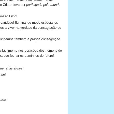
de Cristo deve ser
participada pelo mundo
vosso Filho!
caridade! Iluminai de modo especial os
nos a viver na verdade da consagração de
onfiamos
também
a própria consagração
ão facilmente nos corações dos homens de
 parece fechar os caminhos do futuro!
guerra,
livrai-nos
!
-nos
!
!
i-nos
!