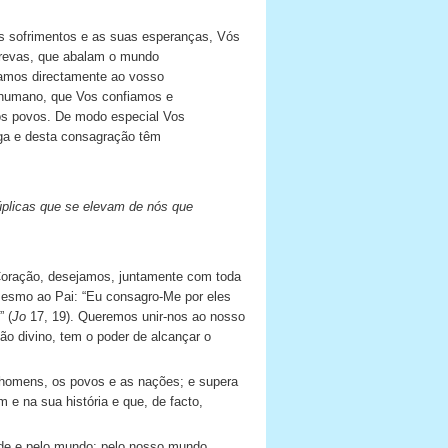
s sofrimentos e as suas esperanças, Vós
 trevas, que abalam o mundo
vamos directamente ao vosso
humano, que Vos confiamos e
dos povos. De modo especial Vos
ga e desta consagração têm
úplicas que se elevam de nós que
Coração, desejamos, juntamente com toda
 mesmo ao Pai: “Eu consagro-Me por eles
 (
Jo
17, 19). Queremos unir-nos ao nosso
o divino, tem o poder de alcançar o
homens, os povos e as nações; e supera
 e na sua história e que, de facto,
de e pelo mundo: pelo nosso mundo