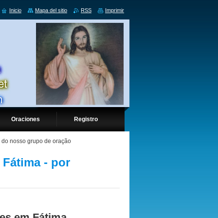
Inicio
Mapa del sitio
RSS
Imprimir
Oraciones
Registro
s do nosso grupo de oração
Fátima - por
des em Fátima