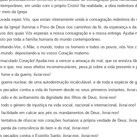
ntemporâneo, em união com o próprio Cristo! Na realidade, a obra redentora 
r meio da Igreja
.
uvada sejais Vós, que
estais inteiramente unida
à consagração redentora do 
e da Igreja! Iluminai o Povo de Deus nos caminhos da fé, da esperança e da 
vos dos quais Vós esperais a nossa consagração e a nossa entrega. Ajudai-
isto por toda a família humana do mundo contemporâneo.
nfiando-Vos, ó Mãe, o mundo, todos os homens e todos os povos, nós Vos
c
 mundo
, depositando-a no vosso Coração materno.
Imaculado Coração! Ajudai-nos a vencer a ameaça do mal, que se enraíza t
je e que, nos seus efeitos incomensuráveis, pesa já sobre a vida presente e
 fome e da guerra,
livrai-nos
!
 guerra nuclear, de uma autodestruição incalculável, e de toda a espécie de 
s pecados contra a vida do homem desde os seus primeiros instantes,
livrai
 ódio e do aviltamento da dignidade dos filhos de Deus,
livrai-nos
!
 todo o género de injustiça na vida social, nacional e internacional,
livrai-nos
 facilidade em calcar aos pés os mandamentos de Deus,
livrai-nos
!
 tentativa de ofuscar nos corações humanos a própria verdade de Deus,
livra
 perda da consciência do bem e do mal,
livrai-nos
!
s pecados contra o Espírito Santo,
livrai-nos, livrai-nos
!