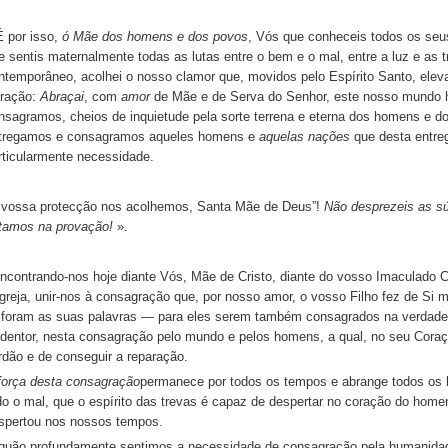
É por isso,
ó Mãe dos homens e dos povos
, Vós que conheceis todos os seu
e sentis maternalmente todas as lutas entre o bem e o mal, entre a luz e as
ntemporâneo, acolhei o nosso clamor que, movidos pelo Espírito Santo, ele
ração:
Abraçai
, com
amor
de Mãe e de Serva do Senhor, este nosso mundo 
nsagramos, cheios de inquietude pela sorte terrena e eterna dos homens e 
tregamos e consagramos aqueles homens e
aquelas nações
que desta entre
rticularmente necessidade.
 vossa protecção nos acolhemos, Santa Mãe de Deus”!
Não desprezeis as s
tamos na provação!
».
ncontrando-nos hoje diante Vós, Mãe de Cristo, diante do vosso Imaculado 
Igreja, unir-nos à consagração que, por nosso amor, o vosso Filho fez de Si
foram as suas palavras — para eles serem também consagrados na verdade”
dentor, nesta consagração pelo mundo e pelos homens, a qual, no seu Coraçã
rdão e de conseguir a reparação.
força desta consagração
permanece por todos os tempos e abrange todos os 
do o mal, que o espírito das trevas é capaz de despertar no coração do homem
spertou nos nossos tempos.
quão profundamente sentimos a necessidade de consagração pela humanida