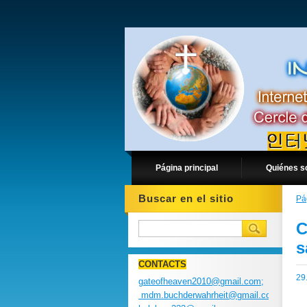
Página principal
Quiénes 
Buscar en el sitio
Pá
C
s
CONTACTS
29
gateofheaven2010@gmail.com;
mdm.buchderwahrheit@gmail.com;