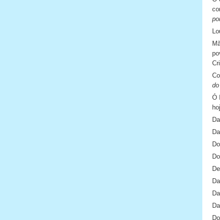
co
po
Lo
Mã
po
Cr
Co
do
Ó 
ho
Da
Da
Do
Do
De
Da
Da
Da
Do