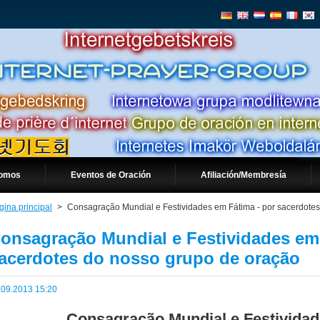
somos
Eventos de Oración
Afiliación/Membresía
gina principal
>
Consagração Mundial e Festividades em Fátima - por sacerdote
onsagração Mundial e Festividades em 
acerdotes do nosso grupo de oração
.09.2013 15:20
Consagração Mundial e Festivida