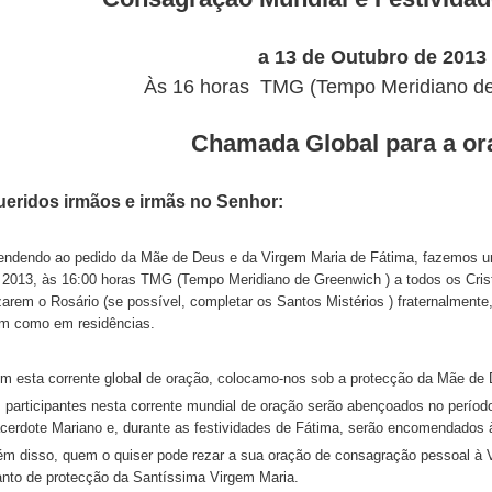
;
a
13 de Outubro de 2013
Às 16 horas TMG (Tempo Meridiano de
Chamada Global para a or
ueridos irmãos e irmãs no Senhor:
endendo ao pedido da Mãe de Deus e da Virgem Maria de Fátima, fazemos 
 2013, às 16:00 horas TMG (Tempo Meridiano de Greenwich ) a todos os Crist
;
zarem o Rosário (se possível, completar os Santos Mistérios ) fraternalment
m como em residências.
m esta corrente global de oração, colocamo-nos sob a protecção da Mãe de
 participantes nesta corrente mundial de oração serão abençoados no períod
cerdote Mariano e, durante as festividades de Fátima, serão encomendados 
ém disso, quem o quiser pode rezar a sua oração de consagração pessoal à 
nto de protecção da Santíssima Virgem Maria.