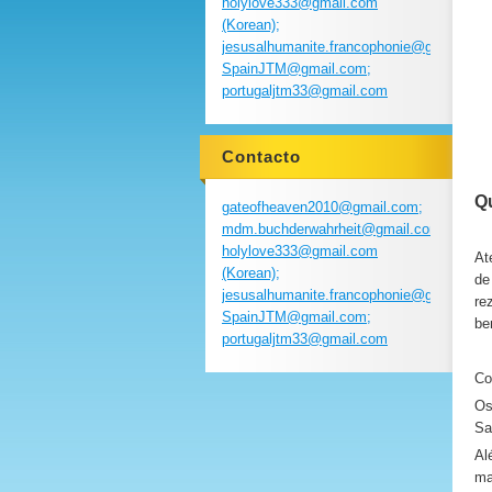
holylove333@gmail.com
(Korean);
jesusalhumanite.francophonie@gmail.com
SpainJTM@gmail.com;
portugaljtm33@gmail.com
Contacto
Q
gateofheaven2010@gmail.com;
mdm.buchderwahrheit@gmail.com;
holylove333@gmail.com
At
(Korean);
de
jesusalhumanite.francophonie@gmail.com
re
SpainJTM@gmail.com;
be
portugaljtm33@gmail.com
Co
Os
Sa
Al
ma