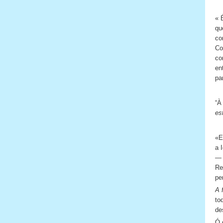
« 
qu
co
Co
co
en
pa
“À
es
«E
a 
— 
Re
pe
A 
to
de
Ó 