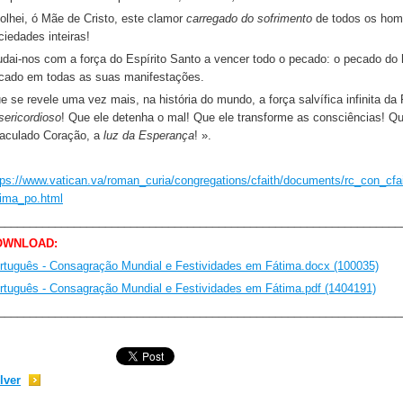
olhei, ó Mãe de Cristo, este clamor
carregado do sofrimento
de todos os ho
ciedades inteiras!
udai-nos com a força do Espírito Santo a vencer todo o pecado: o pecado d
cado em todas as suas manifestações.
e se revele uma vez mais, na história do mundo, a força salvífica infinita d
sericordioso
! Que ele detenha o mal! Que ele transforme as consciências! Q
aculado Coração, a
luz da Esperança
! ».
tps://www.vatican.va/roman_curia/congregations/cfaith/documents/rc_con_c
tima_po.html
________________________________________________________________
OWNLOAD:
rtuguês - Consagração Mundial e Festividades em Fátima.docx (100035)
rtuguês - Consagração Mundial e Festividades em Fátima.pdf (1404191)
________________________________________________________________
lver