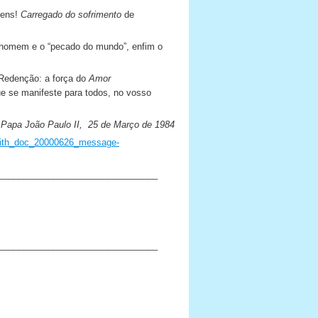
mens!
Carregado do sofrimento
de
o homem e o “pecado do mundo”, enfim o
a Redenção: a força do
Amor
ue se manifeste para todos, no vosso
Papa João Paulo II, 25 de Março de 1984
faith_doc_20000626_message-
________________________________
________________________________