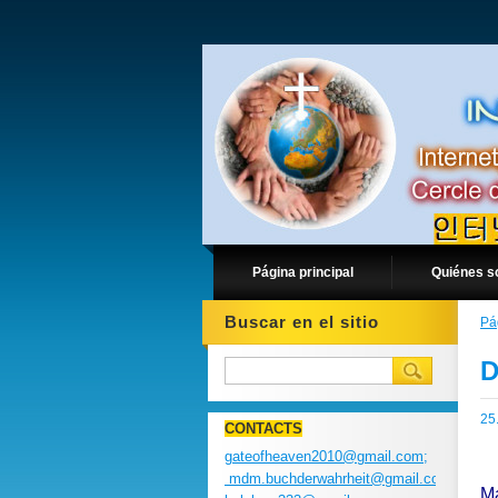
Página principal
Quiénes 
Buscar en el sitio
Pá
D
25
CONTACTS
gateofheaven2010@gmail.com;
mdm.buchderwahrheit@gmail.com;
Ma