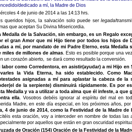
ncedido/dedicado a mí, la Madre de Dios
;
ércoles 4 de junio de 2014 a las 14:13 hrs.
s queridos hijos, la salvación solo puede ser
legada
/transmi
mas que aceptan Su Divina Misericordia.
 Medalla de la Salvación, sin embargo, es un Regalo exce
r el gran Amor que mi Hijo tiene por todos los hijos de 
das a mí, por mandato de mi Padre Eterno, esta Medalla s
 miles de millones de almas
. Esto es posible porque una ve
n un corazón abierto, se dará como resultado la conversión.
 labor como Corredentora, en asistir(ayudar) a mi Hijo en 
levarles la Vida Eterna, ha sido establecido. Como Ma
otestades asignadas a mí para aplastar la cabeza de la 
der(el de la serpiente) disminuirá rápidamente. Es por es
ta Medalla y va a utilizar a toda alma que él infeste, a que
ntra ella
. Vosotros debéis ignorar al espíritu del mal en t
erida Madre, en este día especial, en los próximos años, por
a, 4 de junio de 2014, como la Festividad de la Madre de 
citéis esta oración, voy a interceder en nombre de todas las
pecialmente por aquellos que están en gran oscuridad espiritua
uzada de Oración (154) Oración de la Festividad de la Madr