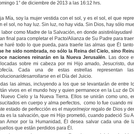
mingo 1° de diciembre de 2013 a las 16:12 hrs.
ja Mía, soy la mujer vestida con el sol, y es el sol, el que rep
n el sol, no hay luz. Sin luz, no hay vida. Sin Dios, hay sólo mue
 labor como Madre de la Salvación, en donde asistiré/
ayudaré
an final para completar el Pacto/Alianza de Su Padre para traer 
e haré todo lo que pueda, para traerle las almas que Él tant
e he sido nombrada, no sólo la Reina del Cielo, sino Reina
oce naciones reinarán en la Nueva Jerusalén
. Las doce e
locadas sobre mi cabeza por mi Hijo amado, Jesucristo, dur
rofecía. Cada una de estas estrellas representan 
olucionar/
desarrollarse
en el Día del Juicio.
das las almas, incluyendo a los que se levantarán de entre l
tán vivos en el mundo hoy y quien permanece en la Luz de Dio
 Nuevo Cielo y la Nueva Tierra. Ellos se unirán como uno, en
sucitados en cuerpo y alma perfectos, como lo fue cuando mi H
te estado de perfección es el mayor/
mejor
regalo de Dios y de
ta es la salvación, que mi Hijo prometió, cuando padeció Su 
an Amor por la Humanidad, Él desea salvar cada una de la
uellos que están perdidos para Él.