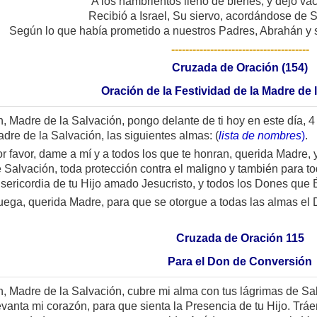
A los hambrientos llenó de bienes, y dejó vací
Recibió a Israel, Su siervo, acordándose de S
Según lo que había prometido a nuestros Padres, Abrahán y 
---------------------------------------
Cruzada de Oración (154)
Oración de la Festividad de la Madre de 
, Madre de la Salvación, pongo delante de ti hoy en este día, 4 
dre de la Salvación, las siguientes almas: (
lista de nombres
)
.
r favor, dame a mí y a todos los que te honran, querida Madre, 
 Salvación, toda protección contra el maligno y también para t
sericordia de tu Hijo amado Jesucristo, y todos los Dones que 
ega, querida Madre, para que se otorgue a todas las almas el
Cruzada de Oración 115
Para el Don de Conversión
, Madre de la Salvación, cubre mi alma con tus lágrimas de Sa
vanta mi corazón, para que sienta la Presencia de tu Hijo. Tr