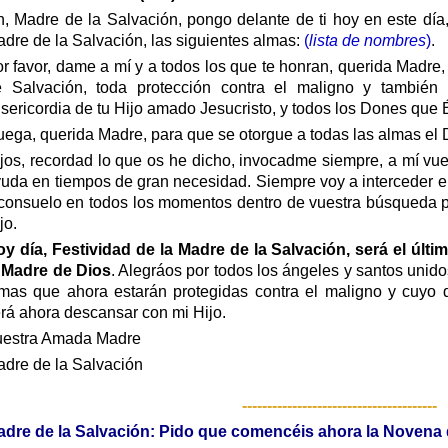
, Madre de la Salvación, pongo delante de ti hoy en este día, 
dre de la Salvación, las siguientes almas:
(
lista de nombres
)
.
r favor, dame a mí y a todos los que te honran, querida Madre,
e Salvación, toda protección contra el maligno y también
sericordia de tu Hijo amado Jesucristo, y todos los Dones que 
ega, querida Madre, para que se otorgue a todas las almas el
jos, recordad lo que os he dicho, invocadme siempre, a mí vue
;
uda en tiempos de gran necesidad. Siempre voy a interceder e
consuelo en todos los momentos dentro de vuestra búsqueda pa
jo.
y día, Festividad de la Madre de la Salvación, será el últi
 Madre de Dios
. Alegráos por todos los ángeles y santos unid
mas que ahora estarán protegidas contra el maligno y cuyo d
rá ahora descansar con mi Hijo.
uestra Amada Madre
dre de la Salvación
---------------------------------------
dre de la Salvación: Pido que comencéis ahora la Novena 