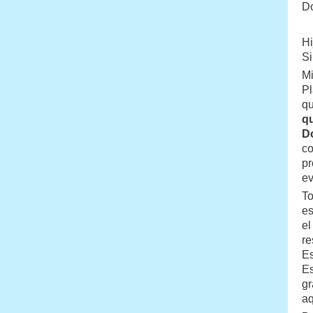
Do
Hi
Si
Mi
Pl
qu
qu
D
co
p
ev
To
es
el
re
Es
Es
gr
aq