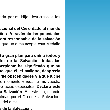
tida por mi Hijo, Jesucristo, a las
pcional del Cielo dado al mundo
Dios. A través de las potestades
erá responsable de la salvación
z que un alma acepta esta Medalla
Su gran plan para unir a todos y
dre de la Salvación, todas las
serpiente ha significado que su
to que él, el maligno, desprecia
 grite obscenidades y a que luche
odo momento y rogar a mí, vuestra
 Gracias especiales.
Declaro este
la Salvación
. En este día, cuando
 almas por el Don de la Salvación,
l del alma.
e de la Salvación: