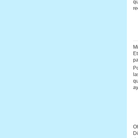
qu
re
Mi
Et
pa
Po
la
qu
a
Oh
Di