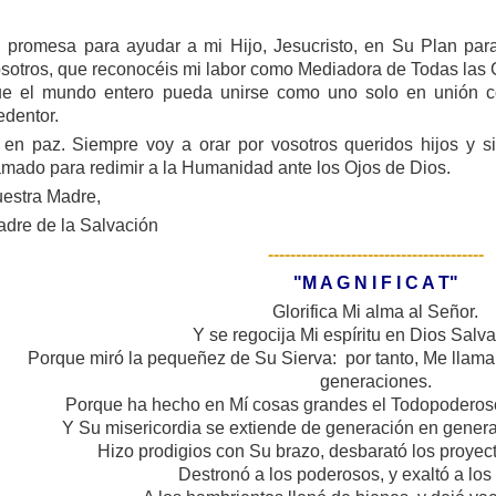
 promesa para ayudar a mi Hijo, Jesucristo, en Su Plan par
sotros, que reconocéis mi labor como Mediadora de Todas las G
e el mundo entero pueda unirse como uno solo en unión co
dentor.
 en paz. Siempre voy a orar por vosotros queridos hijos y 
amado para redimir a la Humanidad ante los Ojos de Dios.
estra Madre,
dre de la Salvación
---------------------------------------
"M A G N I F I C A T"
Glorifica Mi alma al Señor.
Y se regocija Mi espíritu en Dios Salv
Porque miró la pequeñez de Su Sierva: por tanto, Me llama
generaciones.
Porque ha hecho en Mí cosas grandes el Todopoderos
Y Su misericordia se extiende de generación en genera
Hizo prodigios con Su brazo, desbarató los proyect
Destronó a los poderosos, y exaltó a los