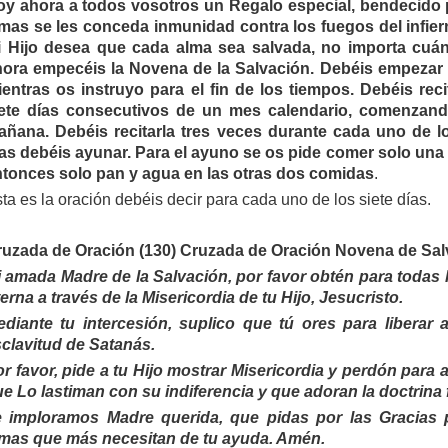
y ahora a todos vosotros un Regalo especial, bendecido p
mas se les conceda inmunidad contra los fuegos del infier
i Hijo desea que cada alma sea salvada, no importa cuá
ora empecéis la Novena de la Salvación. Debéis empezar e
entras os instruyo para el fin de los tiempos. Debéis reci
iete días consecutivos de un mes calendario, comenzando
ñana. Debéis recitarla tres veces durante cada uno de lo
as debéis ayunar. Para el ayuno se os pide comer solo una 
tonces solo pan y agua en las otras dos comidas
.
ta es la oración debéis decir para cada uno de los siete días.
ruzada de Oración (130) Cruzada de Oración Novena de Sal
 amada Madre de la Salvación, por favor obtén para todas l
erna a través de la Misericordia de tu Hijo, Jesucristo.
ediante tu intercesión, suplico que tú ores para liberar
clavitud de Satanás.
r favor, pide a tu Hijo mostrar Misericordia y perdón para
e Lo lastiman con su indiferencia y que adoran la doctrina f
e imploramos Madre querida, que pidas por las Gracias p
lmas que más necesitan de tu ayuda. Amén.