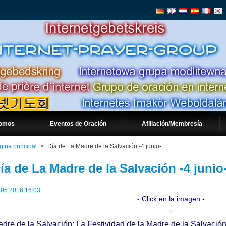
somos
Eventos de Oración
Afiliación/Membresía
gina principal
>
Día de La Madre de la Salvación -4 junio-
ía de La Madre de la Salvación -4 junio
.05.2016 16:03
- Click en la imagen -
dre de la Salvación: La Festividad de la Madre de la Salvación,