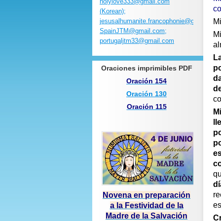
holylove333@gmail.com
co
(Korean);
jesusalhumanite.francophonie@gmail.com
Mi
SpainJTM@gmail.com;
Mi
portugaljtm33@gmail.com
al
La
po
Oraciones imprimibles PDF
da
Oración 154
de
Oración 130
co
Oración 115
Mi
l
p
po
es
co
qu
dí
re
Novena en preparación
es
a la Festividad de la
Madre de la Salvación
Cr