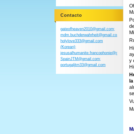
Oh
Ma
Contacto
Po
d
gateofheaven2010@gmail.com;
Mi
mdm.buchderwahrheit@gmail.com;
Ru
holylove333@gmail.com
(Korean);
Hi
jesusalhumanite.francophonie@gmail.com
ay
SpainJTM@gmail.com;
y 
portugaljtm33@gmail.com
Hi
Ho
la
al
se
V
Ma
Ma