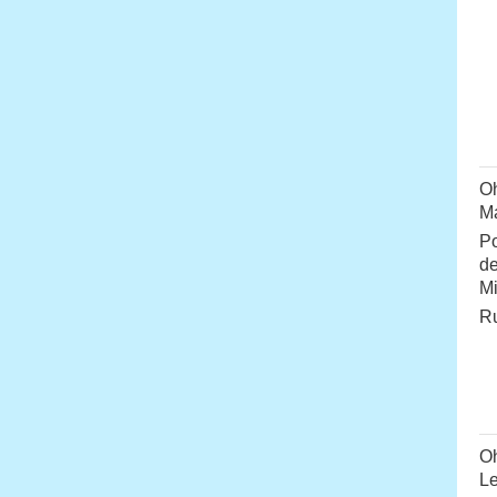
Oh
Ma
Po
de
Mi
Ru
Oh
Le