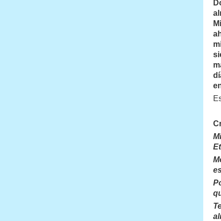
Do
al
M
ah
mi
s
ma
dí
en
Es
C
Mi
Et
M
es
Po
qu
T
a