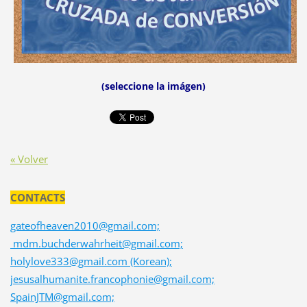
(seleccione la imágen)
« Volver
CONTACTS
gateofheaven2010@gmail.com;
mdm.buchderwahrheit@gmail.com;
holylove333@gmail.com (Korean);
jesusalhumanite.francophonie@gmail.com;
SpainJTM@gmail.com;