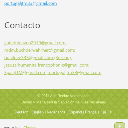
portugaljtm33@gmail.com
Contacto
gateofheaven2010@gmail.com;
mdm.buchderwahrheit@gmail.com;
holylove333@gmail.com (Korean);
jesusalhumanite.francophonie@gmail.com;
SpainJTM@gmail.com; portugaljtm33@gmail.com
© 2011 Alle Rechte vorbehalten.
Jesús y María sed la Salvación de nuestras almas
Deutsch
|
English
|
Nederlands
|
Español
|
Français
|
한국어
Ver:
Móvil
|
Clásica