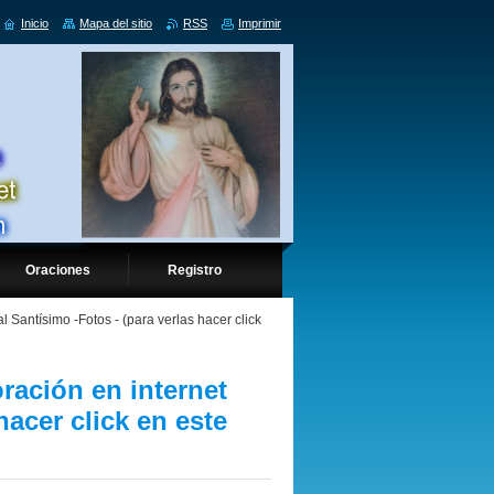
Inicio
Mapa del sitio
RSS
Imprimir
Oraciones
Registro
al Santísimo -Fotos - (para verlas hacer click
oración en internet
hacer click en este