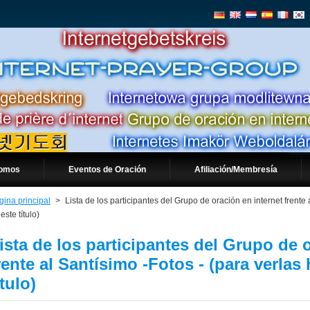
somos
Eventos de Oración
Afiliación/Membresía
gina principal
>
Lista de los participantes del Grupo de oración en internet frente 
este título)
ista de los participantes del Grupo de 
rente al Santísimo -Fotos - (para verlas 
ítulo)