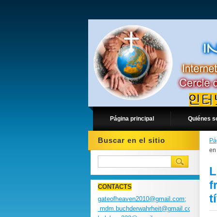
Página principal
Quiénes 
Buscar en el sitio
Pá
en 
L
f
CONTACTS
t
gateofheaven2010@gmail.com;
mdm.buchderwahrheit@gmail.com;