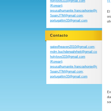
holylove333@gmail.com
11
(Korean);
jesusalhumanite.francophonie@gmail.com
El
SpainJTM@gmail.com;
or
portugaljtm33@gmail.com
of
Contacto
gateofheaven2010@gmail.com;
mdm.buchderwahrheit@gmail.com;
holylove333@gmail.com
(Korean);
jesusalhumanite.francophonie@gmail.com
SpainJTM@gmail.com;
portugaljtm33@gmail.com
En
du
so