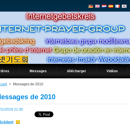
rières
Messages
télécharger
Vidéos
cueil
>
Messages de 2010
essages de 2010
/11/2018 21:30
écédent