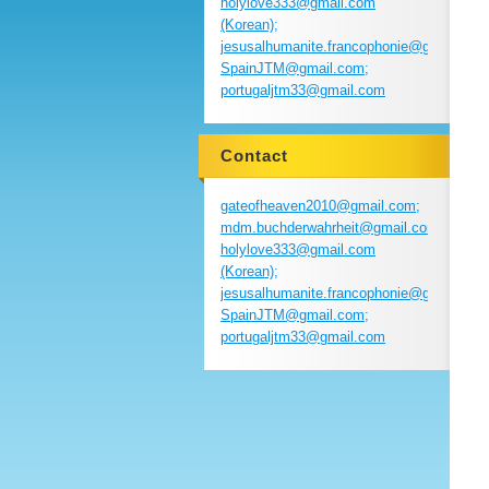
holylove333@gmail.com
(Korean);
jesusalhumanite.francophonie@gmail.com
SpainJTM@gmail.com;
portugaljtm33@gmail.com
Contact
gateofheaven2010@gmail.com;
mdm.buchderwahrheit@gmail.com;
holylove333@gmail.com
(Korean);
jesusalhumanite.francophonie@gmail.com
SpainJTM@gmail.com;
portugaljtm33@gmail.com