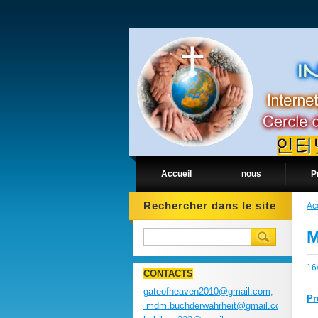
Accueil
nous
P
Rechercher dans le site
Ac
M
16
CONTACTS
gateofheaven2010@gmail.com;
Pr
mdm.buchderwahrheit@gmail.com;