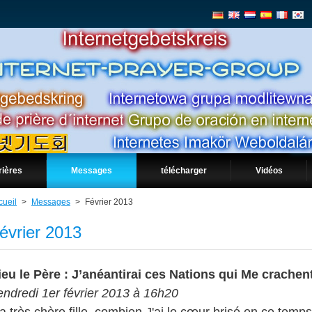
rières
Messages
télécharger
Vidéos
cueil
>
Messages
>
Février 2013
évrier 2013
ieu le Père : J’anéantirai ces Nations qui Me crachen
endredi 1er février 2013 à 16h20