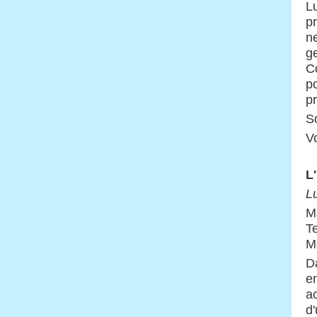
Lu
pr
ne
g
Cœ
po
pr
S
V
L
L
Ma
Te
M
Da
e
ac
d'