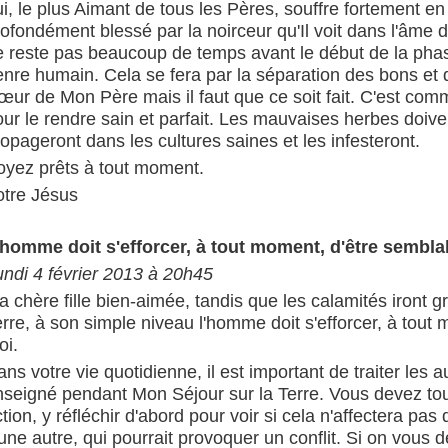
i, le plus Aimant de tous les Pères, souffre fortement en
ofondément blessé par la noirceur qu'Il voit dans l'âme 
 reste pas beaucoup de temps avant le début de la phase 
enre humain. Cela se fera par la séparation des bons et 
ur de Mon Père mais il faut que ce soit fait. C'est comme
ur le rendre sain et parfait. Les mauvaises herbes doiven
opageront dans les cultures saines et les infesteront.
oyez prêts à tout moment.
otre Jésus
'homme doit s'efforcer, à tout moment, d'être sembla
undi 4 février 2013 à 20h45
 chère fille bien-aimée, tandis que les calamités iront g
rre, à son simple niveau l'homme doit s'efforcer, à tout
oi.
ns votre vie quotidienne, il est important de traiter les 
nseigné pendant Mon Séjour sur la Terre. Vous devez to
tion, y réfléchir d'abord pour voir si cela n'affectera pa
une autre, qui pourrait provoquer un conflit. Si on vous