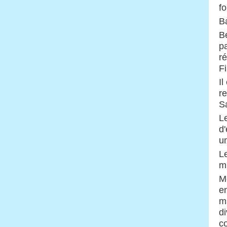
fo
B
B
pa
r
Fi
I
re
S
L
d'
u
Le
m'
Me
e
ma
di
c