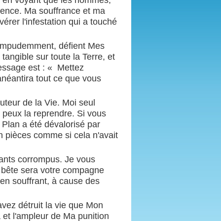
ps en voyant que les hommes,
ience. Ma souffrance et ma
érer l'infestation qui a touché
, impudemment, défient Mes
angible sur toute la Terre, et
ssage est : « Mettez
néantira tout ce que vous
Auteur de la Vie. Moi seul
l peux la reprendre. Si vous
Plan a été dévalorisé par
en pièces comme si cela n'avait
geants corrompus. Je vous
la bête sera votre compagne
 en souffrant, à cause des
vez détruit la vie que Mon
 et l'ampleur de Ma punition