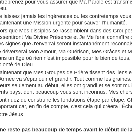
ntreprenez pour vous assurer que Ma Parole est transmi
ieu.
 laissez jamais les ingérences ou les contretemps vous a
aintenant une Mission urgente pour sauver l'humanité.
lors que Mes disciples se rassemblent dans des Groupes
essentiront Ma Divine Présence et Je Me ferai connaître 
es signes que J'enverrai seront instantanément reconnai
e déverserai Mon Amour, Ma Guérison, Mes Grâces et M
ns un âge où rien n'est impossible pour le bien de tous, 
olonté de Dieu.
aintenant que Mes Groupes de Prière tissent des liens e
'Armée va s'épanouir et grandir. Tout comme les graines
œurs seulement au début, elles ont grandi et se sont mul
ents pays, dont beaucoup vous sont inconnus, Mes chers 
ontinuez de construire les fondations étape par étape. C
portant car, en fin de compte, c'est cela qui créera l’Éc
otre Jésus
l ne reste pas beaucoup de temps avant le début de la