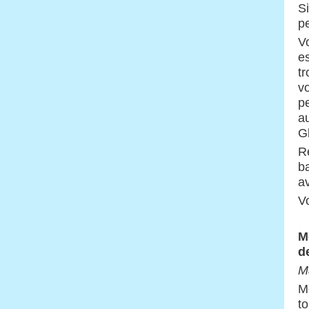
S
p
Vo
es
t
vo
p
a
Gl
Re
ba
a
V
M
d
M
M
to