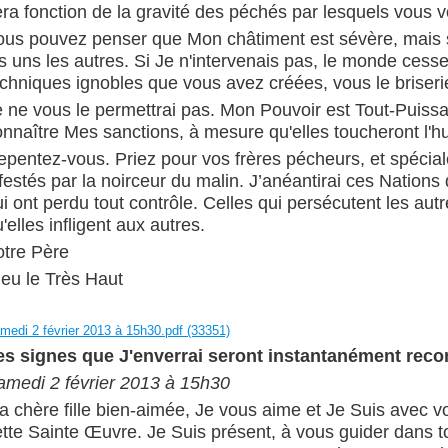
era fonction de la gravité des péchés par lesquels vous 
ous pouvez penser que Mon châtiment est sévère, mais s
s uns les autres. Si Je n'intervenais pas, le monde cesser
echniques ignobles que vous avez créées, vous le briseri
 ne vous le permettrai pas. Mon Pouvoir est Tout-Puissan
onnaître Mes sanctions, à mesure qu'elles toucheront l'h
epentez-vous. Priez pour vos frères pécheurs, et spécia
festés par la noirceur du malin. J’anéantirai ces Nations
i ont perdu tout contrôle. Celles qui persécutent les autr
'elles infligent aux autres.
otre Père
ieu le Très Haut
medi 2 février 2013 à 15h30.pdf (33351)
es signes que J'enverrai seront instantanément rec
amedi 2 février 2013 à 15h30
a chère fille bien-aimée, Je vous aime et Je Suis avec
ette Sainte Œuvre. Je Suis présent, à vous guider dans t