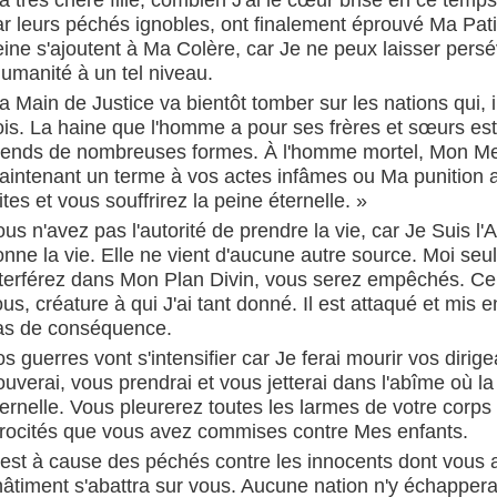
a très chère fille, combien J'ai le cœur brisé en ce tem
ar leurs péchés ignobles, ont finalement éprouvé Ma Pat
ine s'ajoutent à Ma Colère, car Je ne peux laisser persév
;
'humanité à un tel niveau.
a Main de Justice va bientôt tomber sur les nations qui
is. La haine que l'homme a pour ses frères et sœurs est t
rends de nombreuses formes. À l'homme mortel, Mon Me
aintenant un terme à vos actes infâmes ou Ma punition a
ites et vous souffrirez la peine éternelle. »
us n'avez pas l'autorité de prendre la vie, car Je Suis l'
nne la vie. Elle ne vient d'aucune autre source. Moi seu
nterférez dans Mon Plan Divin, vous serez empêchés. Ce 
;
us, créature à qui J'ai tant donné. Il est attaqué et mis 
as de conséquence.
s guerres vont s'intensifier car Je ferai mourir vos diri
ouverai, vous prendrai et vous jetterai dans l'abîme où 
ernelle. Vous pleurerez toutes les larmes de votre corps
trocités que vous avez commises contre Mes enfants.
'est à cause des péchés contre les innocents dont vous a
hâtiment s'abattra sur vous. Aucune nation n'y échappera