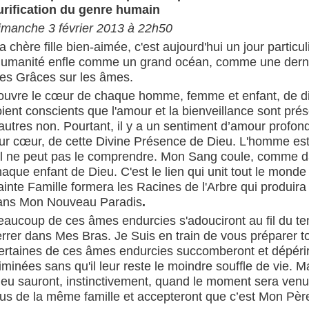
urification du genre humain
imanche 3 février 2013 à 22h50
 chère fille bien-aimée, c'est aujourd'hui un jour partic
'humanité enfle comme un grand océan, comme une derniè
es Grâces sur les âmes.
'ouvre le cœur de chaque homme, femme et enfant, de diff
oient conscients que l'amour et la bienveillance sont pr
'autres non. Pourtant, il y a un sentiment d’amour profo
eur cœur, de cette Divine Présence de Dieu. L'homme e
'il ne peut pas le comprendre. Mon Sang coule, comme da
aque enfant de Dieu. C'est le lien qui unit tout le monde
ainte Famille formera les Racines de l'Arbre qui produi
ans Mon Nouveau Paradis
.
eaucoup de ces âmes endurcies s'adouciront au fil du te
errer dans Mes Bras. Je Suis en train de vous préparer 
ertaines de ces âmes endurcies succomberont et dépériron
iminées sans qu'il leur reste le moindre souffle de vie. M
eu sauront, instinctivement, quand le moment sera venu. 
ous de la même famille et accepteront que c’est Mon Père