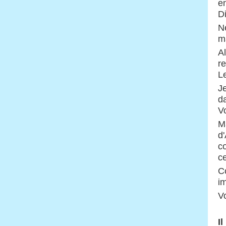
e
D
Ne
m
A
r
L
J
da
V
M
d
c
c
C
im
V
I