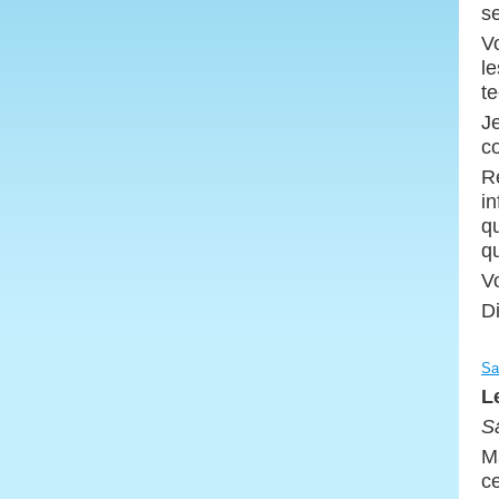
s
V
le
t
Je
c
R
in
qu
qu
V
D
Sa
L
S
M
c