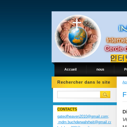
Accueil
nous
P
Rechercher dans le site
Ac
F
CONTACTS
D
gateofheaven2010@gmail.com;
V
mdm.buchderwahrheit@gmail.com;