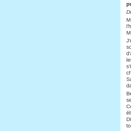
p
D
Ma
l
M
J
s
d
l
s
ch
S
d
B
s
C
él
Di
t