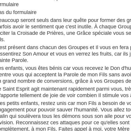
rmulaire
as du formulaire
eaucoup seront seuls dans leur quête pour former des gr
rfois avoir le sentiment que c'est inutile. À chaque Gro
éciter la Croisade de Prières, une Grâce spéciale vous 
ls.
l est présent dans chacun des Groupes et Il vous en fer
ssentirez Son Amour et vous en verrez les fruits, car ils 
ainte Parole.
es enfants, vous êtes bénis car vous recevez le Don d'hu
entre vous qui acceptent la Parole de mon Fils sans avoi
n grand nombre de conversions, grâce à vos Groupes de 
 Saint Esprit agit maintenant rapidement parmi vous, trè
apporte tellement de joie de voir combien Il stimule vos
s petits enfants, restez unis car mon Fils a besoin de v
ngagement pour pouvoir sauver l'humanité. Vous allez tou
lin qui soulèvera tous les démons sous son aile pour vou
vision. Reconnaissez ces attaques pour ce qu'elles sont 
omplètement, à mon Fils. Faites appel à moi, votre Mère