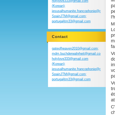
M
holylove333@gmail.com
p
(Korean);
pe
jesusalhumanite.francophonie@gmail.com
SpainJTM@gmail.com;
l
portugaljtm33@gmail.com
M
Lo
p
Contact
m
fa
gateofheaven2010@gmail.com;
Vo
mdm.buchderwahrheit@gmail.com;
do
holylove333@gmail.com
(Korean);
i
jesusalhumanite.francophonie@gmail.com
vo
SpainJTM@gmail.com;
p
portugaljtm33@gmail.com
Vo
tr
ét
a
C
c