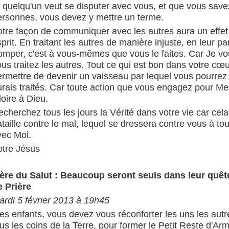
i quelqu'un veut se disputer avec vous, et que vous save
ersonnes, vous devez y mettre un terme.
tre façon de communiquer avec les autres aura un effet d
prit. En traitant les autres de manière injuste, en leur p
romper, c'est à vous-mêmes que vous le faites. Car Je vo
us traitez les autres. Tout ce qui est bon dans votre cœu
ermettre de devenir un vaisseau par lequel vous pourrez 
urais traités. Car toute action que vous engagez pour M
oire à Dieu.
cherchez tous les jours la Vérité dans votre vie car cel
taille contre le mal, lequel se dressera contre vous à t
vec Moi.
otre Jésus
ère du Salut : Beaucoup seront seuls dans leur quê
e Prière
ardi 5 février 2013 à 19h45
es enfants, vous devez vous réconforter les uns les aut
us les coins de la Terre, pour former le Petit Reste d'A