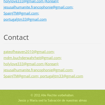
holylove333@gmail.com (Korean);
jesusalhumanite.francophonie@gmail.com;
SpainJTM@gmail.com;
portugaljtm33@gmail.com
Contact
gateofheaven2010@gmail.com;
mdm.buchderwahrheit@gmail.com;
holylove333@gmail.com (Korean);
jesusalhumanite.francophonie@gmail.com;
SpainJTM@gmail.com; portugaljtm33@gmail.com
© 2011 Alle Rechte vorbehalten.
Jesús y María sed la Salvación de nuestras almas