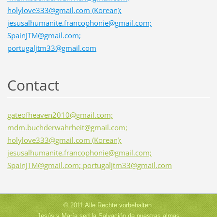
holylove333@gmail.com (Korean);
jesusalhumanite.francophonie@gmail.com;
SpainJTM@gmail.com;
portugaljtm33@gmail.com
Contact
gateofheaven2010@gmail.com;
mdm.buchderwahrheit@gmail.com;
holylove333@gmail.com (Korean);
jesusalhumanite.francophonie@gmail.com;
SpainJTM@gmail.com; portugaljtm33@gmail.com
© 2011 Alle Rechte vorbehalten.
Jesús y María sed la Salvación de nuestras almas