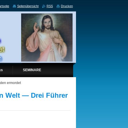
rtseite
Seitenübersicht
RSS
Drucken
ks
SEMINARE
rden ermordet
n Welt — Drei Führer