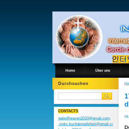
Home
Über uns
Durchsuchen
H
1
d
CONTACTS
06
gateofheaven2010@gmail.com;
mdm.buchderwahrheit@gmail.com;
D