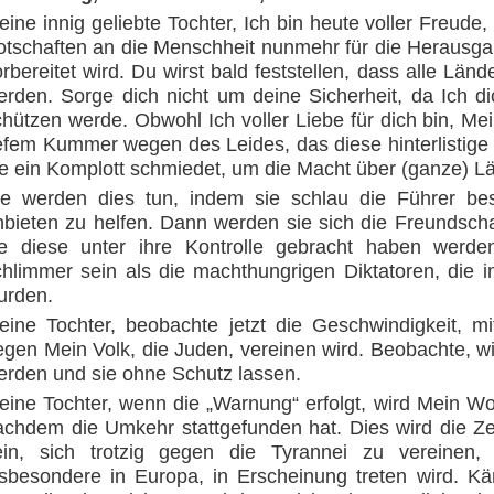
eine innig geliebte Tochter, Ich bin heute voller Freude
otschaften an die Menschheit nunmehr für die Herausg
;
rbereitet wird. Du wirst bald feststellen, dass alle Län
erden. Sorge dich nicht um deine Sicherheit, da Ich di
chützen werde. Obwohl Ich voller Liebe für dich bin, Mei
efem Kummer wegen des Leides, das diese hinterlistige Ge
ie ein Komplott schmiedet, um die Macht über (ganze) Lä
ie werden dies tun, indem sie schlau die Führer be
nbieten zu helfen. Dann werden sie sich die Freundsch
ie diese unter ihre Kontrolle gebracht haben werde
chlimmer sein als die machthungrigen Diktatoren, die 
urden.
;
eine Tochter, beobachte jetzt die Geschwindigkeit, mi
egen Mein Volk, die Juden, vereinen wird. Beobachte, wi
erden und sie ohne Schutz lassen.
eine Tochter, wenn die „Warnung“ erfolgt, wird Mein Wor
achdem die Umkehr stattgefunden hat. Dies wird die Ze
ein, sich trotzig gegen die Tyrannei zu vereinen,
nsbesondere in Europa, in Erscheinung treten wird. Kä