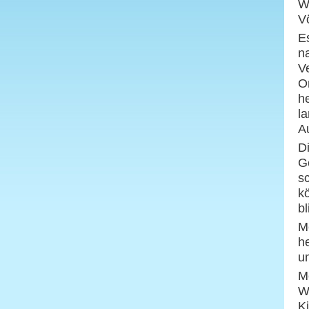
W
V
E
n
V
O
h
la
A
D
G
s
k
bl
M
h
u
M
W
K