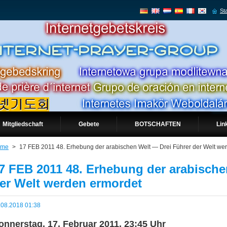
Sta
Mitgliedschaft
Gebete
BOTSCHAFTEN
Lin
ome
>
17 FEB 2011 48. Erhebung der arabischen Welt — Drei Führer der Welt we
7 FEB 2011 48. Erhebung der arabische
er Welt werden ermordet
.08.2018 01:38
onnerstag, 17. Februar 2011, 23:45 Uhr