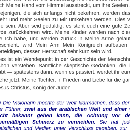
ich Meine Hand vom Himmel ausstreckt, um ihre Seelen z
iejenigen, die sich anfangs nicht bekehren, werden da
ehr und mehr Seelen zu Mir umkehren werden. Dies wi
lle sein. Aber seid geduldig, es steht euch eine gute Z
rde zurückkehren wird. Meine Kinder werden nach die
ie Ich habe, und werden zurück in Meine Arme gel
eschieht, wird Mein Arm Mein Königreich aufbauen
rteidigen, dessen Herrschaft sehr kurz sein wird.
ies ist ein Wendepunkt in der Geschichte der Menschhei
chon verstehen. Sämtliche skeptische Gedanken, die i
abt — spätestens dann, wenn es passiert, werdet ihr eur
ehe jetzt, Meine Tochter, in Frieden und Liebe für die g
esus Christus, König der Juden
*) Die Visionärin möchte der Welt klarmachen, dass d
er Führer,
zwei aus der arabischen Welt und einer
icht bekannt geben kann, die Achtung vor d
bermäßigen Schmerz zu vermeiden.
Sie hat jed
eistlichen und Medien unter Verschluss gegeben, zur V