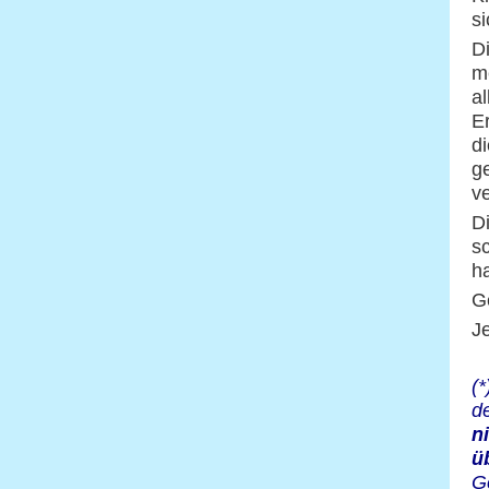
s
D
m
a
E
d
g
ve
D
s
h
G
J
(
d
n
ü
G