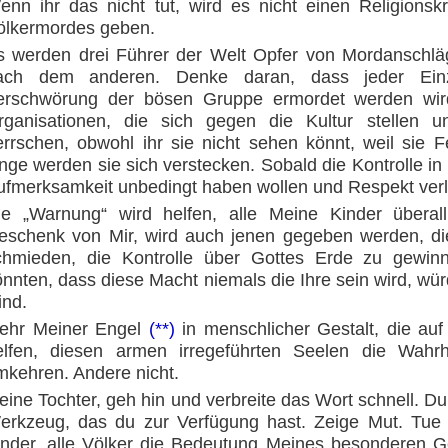
enn ihr das nicht tut, wird es nicht einen Religionsk
ölkermordes geben.
s werden drei Führer der Welt Opfer von Mordanschlä
ach dem anderen. Denke daran, dass jeder Ein
erschwörung der bösen Gruppe ermordet werden wird
rganisationen, die sich gegen die Kultur stellen 
errschen, obwohl ihr sie nicht sehen könnt, weil sie F
nge werden sie sich verstecken. Sobald die Kontrolle in 
ufmerksamkeit unbedingt haben wollen und Respekt ver
ie „Warnung“ wird helfen, alle Meine Kinder überal
eschenk von Mir, wird auch jenen gegeben werden, di
chmieden, die Kontrolle über Gottes Erde zu gewin
önnten, dass diese Macht niemals die Ihre sein wird, wür
ind.
ehr Meiner Engel
(**)
in menschlicher Gestalt, die auf
elfen, diesen armen irregeführten Seelen die Wahr
mkehren. Andere nicht.
eine Tochter, geh hin und verbreite das Wort schnell. D
erkzeug, das du zur Verfügung hast. Zeige Mut. Tue wi
inder, alle Völker die Bedeutung Meines besonderen