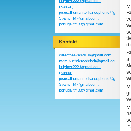
holylove333@gmail.com
M
(Korean);
B
jesusalhumanite.francophonie@gmail.com
SpainJTM@gmail.com;
vo
portugaljtm33@gmail.com
w
s
ti
Kontakt
d
S
gateofheaven2010@gmail.com;
a
mdm.buchderwahrheit@gmail.com;
s
holylove333@gmail.com
s
(Korean);
w
jesusalhumanite.francophonie@gmail.com
SpainJTM@gmail.com;
M
portugaljtm33@gmail.com
g
w
M
n
s
i