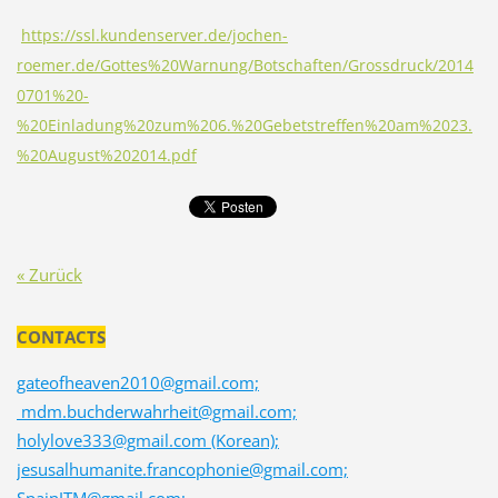
https://ssl.kundenserver.de/jochen-
roemer.de/Gottes%20Warnung/Botschaften/Grossdruck/2014
0701%20-
%20Einladung%20zum%206.%20Gebetstreffen%20am%2023.
%20August%202014.pdf
« Zurück
CONTACTS
gateofheaven2010@gmail.com;
mdm.buchderwahrheit@gmail.com;
holylove333@gmail.com (Korean);
jesusalhumanite.francophonie@gmail.com;
SpainJTM@gmail.com;