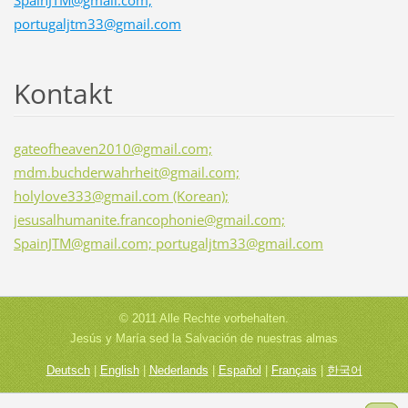
portugaljtm33@gmail.com
Kontakt
gateofheaven2010@gmail.com;
mdm.buchderwahrheit@gmail.com;
holylove333@gmail.com (Korean);
jesusalhumanite.francophonie@gmail.com;
SpainJTM@gmail.com; portugaljtm33@gmail.com
© 2011 Alle Rechte vorbehalten.
Jesús y María sed la Salvación de nuestras almas
Deutsch
|
English
|
Nederlands
|
Español
|
Français
|
한국어