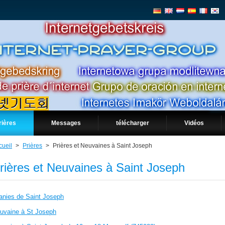
rières
Messages
télécharger
Vidéos
cueil
>
Prières
>
Prières et Neuvaines à Saint Joseph
rières et Neuvaines à Saint Joseph
tanies de Saint Joseph
uvaine à St Joseph