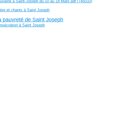
uvaine à Saint-Joseph du 10 au 18 Mars.pdf (745033)
ière et chants à Saint Joseph
;
a pauvreté de Saint Joseph
nsécration à Saint Joseph
;