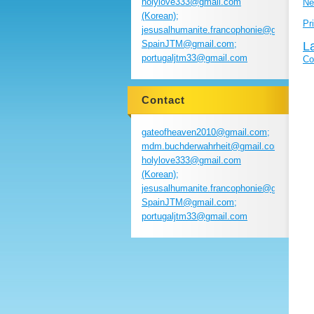
holylove333@gmail.com
Ne
(Korean);
Pr
jesusalhumanite.francophonie@gmail.com
SpainJTM@gmail.com;
L
portugaljtm33@gmail.com
Co
Contact
gateofheaven2010@gmail.com;
mdm.buchderwahrheit@gmail.com;
holylove333@gmail.com
(Korean);
jesusalhumanite.francophonie@gmail.com
SpainJTM@gmail.com;
portugaljtm33@gmail.com