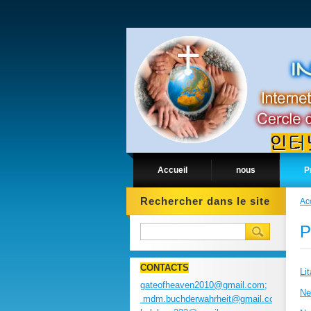
Accueil
nous
P
Rechercher dans le site
Ac
P
CONTACTS
Li
gateofheaven2010@gmail.com;
Ne
mdm.buchderwahrheit@gmail.com;