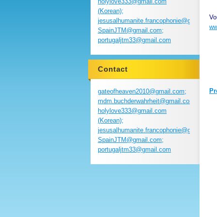
holylove333@gmail.com
(Korean);
Vo
jesusalhumanite.francophonie@gmail.com
ww
SpainJTM@gmail.com;
portugaljtm33@gmail.com
Contact
Pr
gateofheaven2010@gmail.com;
mdm.buchderwahrheit@gmail.com;
holylove333@gmail.com
(Korean);
jesusalhumanite.francophonie@gmail.com
SpainJTM@gmail.com;
portugaljtm33@gmail.com