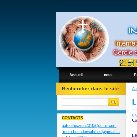
Accueil
nous
P
Rechercher dans le site
Ac
L
07
CONTACTS
Co
gateofheaven2010@gmail.com;
mdm.buchderwahrheit@gmail.com;
LE