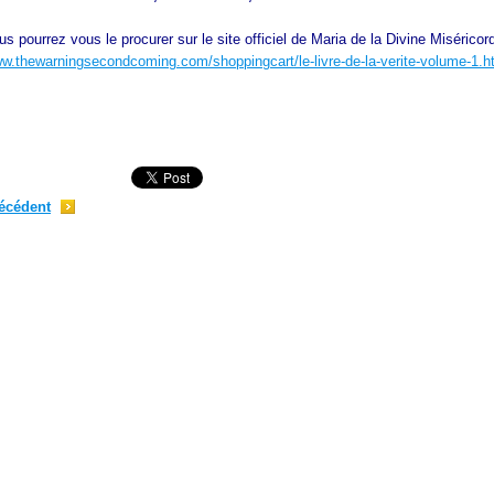
us pourrez vous le procurer sur le site officiel de Maria de la Divine Miséricord
;
w.thewarningsecondcoming.com/shoppingcart/le-livre-de-la-verite-volume-1.h
écédent
;