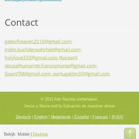
Contact
gateofheaven2010@gmail.com;
mdm.buchderwahrheit@gmail.com;
holylove333@gmail.com (Korean);
jesusalhumanite.francophonie@gmail.com;
SpainJTM@gmail.com; portugaljtm33@gmail.com
© 2011 Alle Rechte vorbehalten.
Jesús y María sed la Salvación de nuestras almas
Deutsch
|
English
|
Nederlands
|
Español
|
Français
|
한국어
Bekijk:
Mobiel
|
Desktop