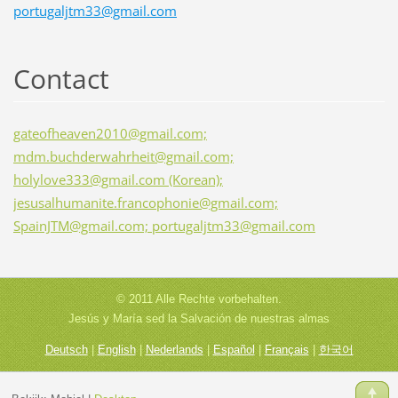
portugaljtm33@gmail.com
Contact
gateofheaven2010@gmail.com;
mdm.buchderwahrheit@gmail.com;
holylove333@gmail.com (Korean);
jesusalhumanite.francophonie@gmail.com;
SpainJTM@gmail.com; portugaljtm33@gmail.com
© 2011 Alle Rechte vorbehalten.
Jesús y María sed la Salvación de nuestras almas
Deutsch
|
English
|
Nederlands
|
Español
|
Français
|
한국어