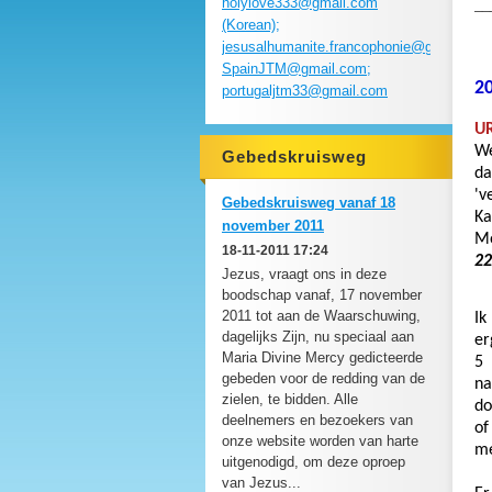
holylove333@gmail.com
__
(Korean);
jesusalhumanite.francophonie@gmail.com
SpainJTM@gmail.com;
2
portugaljtm33@gmail.com
UR
We
Gebedskruisweg
da
'v
Gebedskruisweg vanaf 18
Ka
november 2011
Mo
18-11-2011 17:24
22
Jezus, vraagt ons in deze
boodschap vanaf, 17 november
2011 tot aan de Waarschuwing,
Ik
dagelijks Zijn, nu speciaal aan
er
Maria Divine Mercy gedicteerde
5 
gebeden voor de redding van de
na
zielen, te bidden. Alle
do
deelnemers en bezoekers van
of
onze website worden van harte
me
uitgenodigd, om deze oproep
van Jezus...