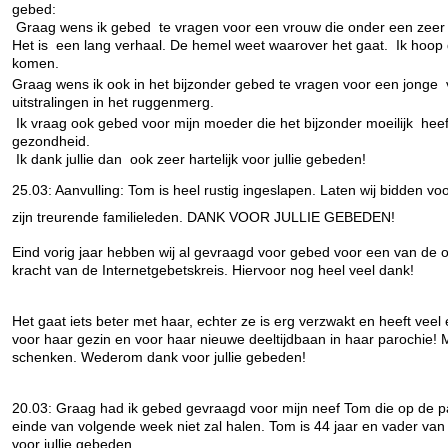
gebed:
Graag wens ik gebed te vragen voor een vrouw die onder een zeer s
Het is een lang verhaal. De hemel weet waarover het gaat. Ik hoop 
komen.
Graag wens ik ook in het bijzonder gebed te vragen voor een jonge
uitstralingen in het ruggenmerg.
Ik vraag ook gebed voor mijn moeder die het bijzonder moeilijk hee
gezondheid.
Ik dank jullie dan ook zeer hartelijk voor jullie gebeden!
25.03: Aanvulling: Tom is heel rustig ingeslapen. Laten wij bidden vo
zijn treurende familieleden. DANK VOOR JULLIE GEBEDEN!
Eind vorig jaar hebben wij al gevraagd voor gebed voor een van de opr
kracht van de Internetgebetskreis. Hiervoor nog heel veel dank!
Het gaat iets beter met haar, echter ze is erg verzwakt en heeft veel 
voor haar gezin en voor haar nieuwe deeltijdbaan in haar parochie!
schenken. Wederom dank voor jullie gebeden!
20.03: Graag had ik gebed gevraagd voor mijn neef Tom die op de palli
einde van volgende week niet zal halen. Tom is 44 jaar en vader van 
voor jullie gebeden.