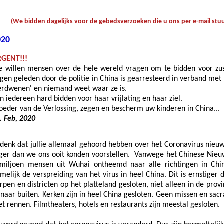
________________________________________________________________
;
(We bidden dagelijks voor de gebedsverzoeken die u ons per e-mail stuur
020
GENT!!!
 willen mensen over de hele wereld vragen om te bidden voor zust
gen geleden door de politie in China is gearresteerd in verband met
erdwenen' en niemand weet waar ze is.
n iedereen hard bidden voor haar vrijlating en haar ziel.
eder van de Verlossing, zegen en bescherm uw kinderen in China...
. Feb, 2020
 denk dat jullie allemaal gehoord hebben over het Coronavirus nieuws
ger dan we ons ooit konden voorstellen. Vanwege het Chinese Nieuwja
miljoen mensen uit Wuhai ontheemd naar alle richtingen in Chin
melijk de verspreiding van het virus in heel China. Dit is ernstiger 
rpen en districten op het platteland gesloten, niet alleen in de pr
 naar buiten. Kerken zijn in heel China gesloten. Geen missen en sa
t rennen. Filmtheaters, hotels en restaurants zijn meestal gesloten.