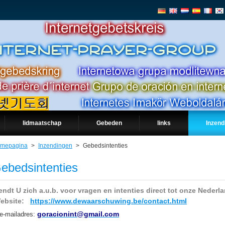
lidmaatschap
Gebeden
links
Inzend
mepagina
>
Inzendingen
>
Gebedsintenties
ebedsintenties
ndt U zich a.u.b. voor vragen en intenties direct tot onze Nederl
bsite:
https://www.dewaarschuwing.be/contact.html
goracionint@gmail.com
 e-mailadres: