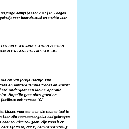
0 jarige leeftijd [4 Febr 2014] en 3 dagen
ebedje voor haar zielerust en sterkte voor
PIO EN BROEDER ARNI ZOUDEN ZORGEN
DEN VOOR GENEZING ALS GOD HET
ie op vrij jonge leeftijd zijn
ers en verdere familie troost en kracht
hard ondergaat een kleine operatie
nipt. Hopelijk gaat alles goed en
 familie en ook namens "C."
len bidden voor een man die momenteel te
uw toen zijn zoon een ongeluk had gekregen
t naar Lourdes zou gaan. Zijn zoon is er
ouders zijn zo blij dat zij hem hebben terug