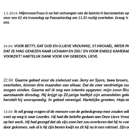
1.5.2014:
MijnvrouwTruus is na het ontvangen van de laatste H Sacramenten op 9
voor ons 62 ste trouwdag op Paaszaterdag om 11.35 rustig overleden. Graag ’n g
ons.
VOOR BETTY, DAT GOD EN O.LIEVE VROUWKE, ST.MICHAËL, PATER 
24.04:
DAT ZE MAG GENEZEN NAAR LICHAAM EN ZIEL! EN VOOR ENKELE KAMERA
VOORZIET! HARTELIJK DANK VOOR UW GEBEDEN, LIEVE.
22.04:
Gaarne gebed voor de zielerust van Jerry en Sjors, twee broers, d
overleden, binnen drie maanden van elkaar. Dat de zeer verdrietige oud
mogen vinden.
Gaarne wil ik nog een intentie opgeven: mijn zoon Ric
aanstaande dinsdag.
Hij krijgt op 22-jarige leeftijd zijn amandelen gek
herstelt hij voorspoedig.
In gebed verenigd.
Hartelijke groeten,
Maja en
Ik wil graag vragen of de mensen van de gebedsgroep mee zouden wil
13.04:
voet op weg is naar Lourdes. Hij had die belofte gedaan aan Onze Lieve Vro
op het werk. Hij had gezegd dat als zijn zoon het zou overleven dat hij te voe
door gekomen, ook al is hij zijn benen kwijt en zit hij nu in een rolstoel. Zijn 