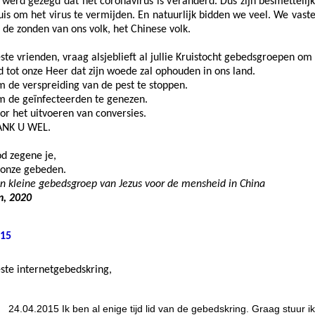
 werd gezegd dat het coronavirus is veranderd. Dus zijn besmettelij
uis om het virus te vermijden. En natuurlijk bidden we veel. We vas
 de zonden van ons volk, het Chinese volk.
ste vrienden, vraag alsjeblieft al jullie Kruistocht gebedsgroepen om
d tot onze Heer dat zijn woede zal ophouden in ons land.
 de verspreiding van de pest te stoppen.
 de geïnfecteerden te genezen.
or het uitvoeren van conversies.
NK U WEL.
;
d zegene je,
 onze gebeden.
n kleine gebedsgroep van Jezus voor de mensheid in China
n, 2020
15
ste internetgebedskring,
24.04.2015 Ik ben al enige tijd lid van de gebedskring. Graag stuur 