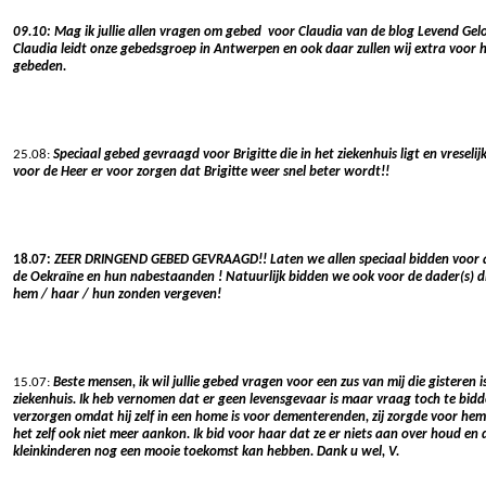
09.10: Mag ik jullie allen vragen om gebed voor Claudia van de blog Levend Geloo
Claudia leidt onze gebedsgroep in Antwerpen en ook daar zullen wij extra voor ha
gebeden.
25.08:
Speciaal gebed gevraagd voor Brigitte die in het ziekenhuis ligt en vreselijk
voor de Heer er voor zorgen dat Brigitte weer snel beter wordt!!
18.07:
ZEER DRINGEND GEBED GEVRAAGD!! Laten we allen speciaal bidden voor alle
de Oekraïne en hun nabestaanden ! Natuurlijk bidden we ook voor de dader(s) di
hem / haar / hun zonden vergeven!
15.07:
Beste mensen, ik wil jullie gebed vragen voor een zus van mij die gisteren
ziekenhuis. Ik heb vernomen dat er geen levensgevaar is maar vraag toch te bid
verzorgen omdat hij zelf in een home is voor dementerenden, zij zorgde voor h
het zelf ook niet meer aankon. Ik bid voor haar dat ze er niets aan over houd en
kleinkinderen nog een mooie toekomst kan hebben. Dank u wel, V.