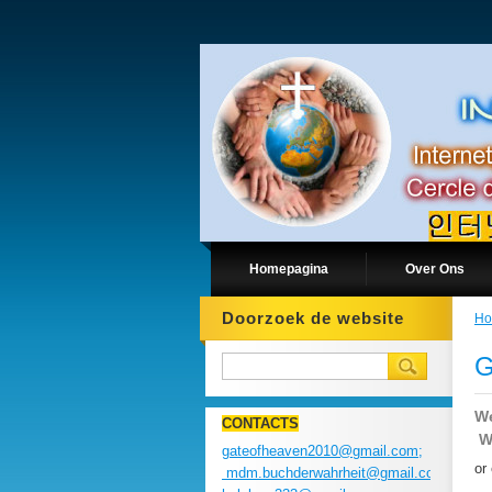
Homepagina
Over Ons
Doorzoek de website
Ho
G
We
CONTACTS
We
gateofheaven2010@gmail.com;
or
mdm.buchderwahrheit@gmail.com;