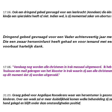
17.06:
Ook een dringend gebed gevraagd voor een leerkracht (Anneleen) die éé
kindje een spierziekte heeft of niet. Indien wel, is zij momenteel zeker om abortus 
Dringend gebed gevraagd voor een Vader achtenveertig jaar me
Die een zwaar herseninfarct heeft gehad en voor iemand met ee
voorbaat hartelijk dank.
17.06
:
“Vandaag nog worden alle christenen in Irak massaal uitgemoord. Ik heb 
Toulouse een mail gekregen van het klooster in Irak waarin zij aan alle christe
op dit moment dat zij worden uitgeroeid.”
31.05:
Graag gebed voor Angelique Roosekrans waar een hersentumor is geconsta
kinderen. Over een week zal er meer duidelijkheid komen welke behandeling zij za
hand gelegd en blijft onder deze omstandigheden positief.