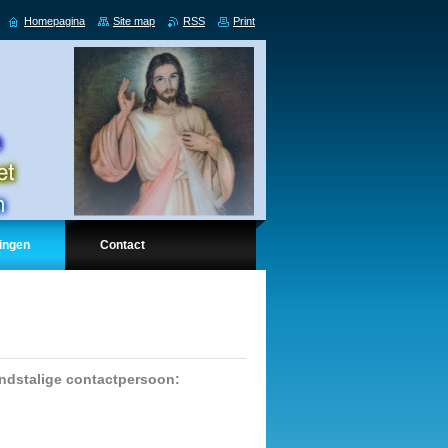
Homepagina
Site map
RSS
Print
ingen
Contact
andstalige contactpersoon: