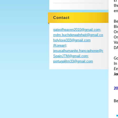
Er
th
en
Contact
Be
Bi
gateofheaven2010@gmail.com;
Om
mdm.buchderwahrheit@gmail.com;
Om
holylove333@gmail.com
Vo
(Korean);
DA
jesusalhumanite.francophonie@gmail.com
SpainJTM@gmail.com;
Go
portugaljtm33@gmail.com
In
Ee
Ja
20
Be