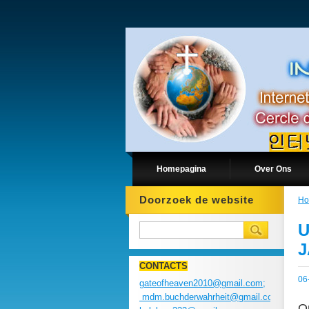
Homepagina
Over Ons
Doorzoek de website
Ho
U
J
CONTACTS
06
gateofheaven2010@gmail.com;
mdm.buchderwahrheit@gmail.com;
O