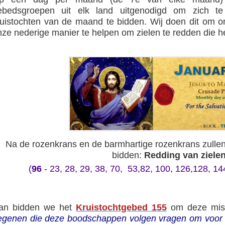
ebedsgroepen uit elk land uitgenodigd om zich t
ruistochten van de maand te bidden. Wij doen dit om o
;
nze nederige manier te helpen om zielen te redden die he
;
Na de rozenkrans en de barmhartige rozenkrans zull
bidden:
Redding van zielen
(
96
- 23, 28, 29, 38, 70, 53,82, 100, 126,128, 14
an bidden we het
Kruistochtgebed 155
om deze mis
egenen die deze boodschappen volgen vragen om voor de