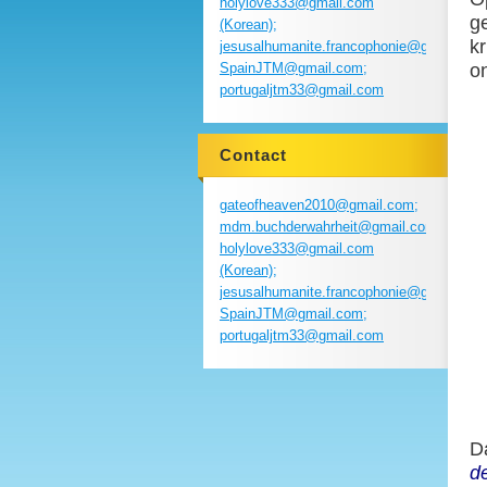
holylove333@gmail.com
g
(Korean);
k
jesusalhumanite.francophonie@gmail.com
SpainJTM@gmail.com;
o
portugaljtm33@gmail.com
Contact
gateofheaven2010@gmail.com;
mdm.buchderwahrheit@gmail.com;
holylove333@gmail.com
(Korean);
jesusalhumanite.francophonie@gmail.com
SpainJTM@gmail.com;
portugaljtm33@gmail.com
D
d