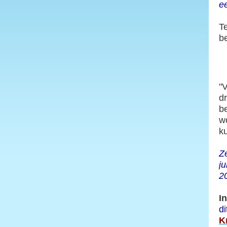
e
T
b
"
d
b
w
k
Z
ju
2
I
d
K