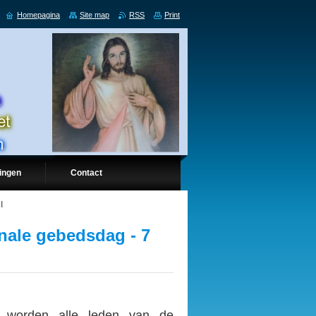
Homepagina
Site map
RSS
Print
ingen
Contact
I
nale gebedsdag - 7
worden alle leden van de