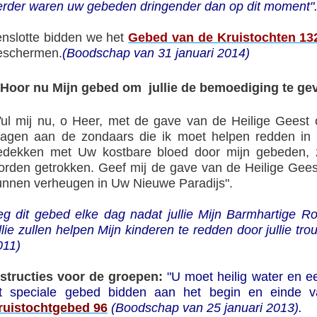
erder waren uw gebeden dringender dan op dit moment".
enslotte bidden we het
Gebed van de Kruistochten 13
eschermen.
(Boodschap van 31 januari 2014)
Hoor nu Mijn gebed om jullie de bemoediging te gev
Vul mij nu, o Heer, met de gave van de Heilige Geest 
ragen aan de zondaars die ik moet helpen redden i
edekken met Uw kostbare bloed door mijn gebeden, 
orden getrokken. Geef mij de gave van de Heilige Gees
unnen verheugen in Uw Nieuwe Paradijs".
eg dit gebed elke dag nadat jullie Mijn Barmhartige
llie zullen helpen Mijn kinderen te redden door jullie t
011)
nstructies voor de groepen:
"U moet heilig water en 
it speciale gebed bidden aan het begin en einde v
ruistochtgebed
96
(Boodschap van 25 januari 2013).