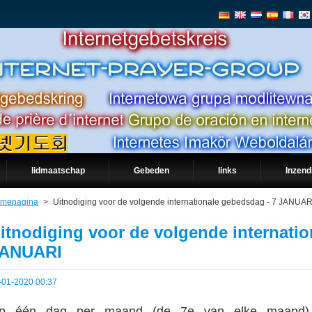
lidmaatschap
Gebeden
links
Inzend
mepagina
>
Uitnodiging voor de volgende internationale gebedsdag - 7 JANUAR
itnodiging voor de volgende internatio
ANUARI
-01-2020 00:37
p één dag per maand (de 7e van elke maand) 