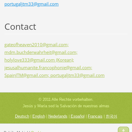
portugaljtm33@gmail.com
Contact
gateofheaven2010@gmail.com;
mdm.buchderwahrheit@gmail.com;
holylove333@gmail.com (Korean);
jesusalhumanite.francophonie@gmail.com;
SpainJTM@gmail.com; portugaljtm33@gmail.com
© 2011 Alle Rechte vorbehalten.
Jesús y María sed la Salvación de nuestras almas
Deutsch
|
English
|
Nederlands
|
Español
|
Français
|
한국어