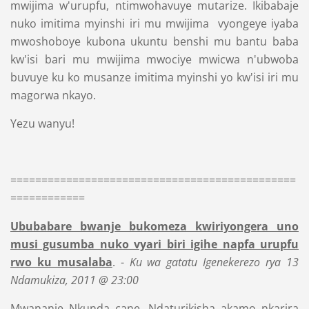
mwijima w'urupfu, ntimwohavuye mutarize. Ikibabaje
nuko imitima myinshi iri mu mwijima vyongeye iyaba
mwoshoboye kubona ukuntu benshi mu bantu baba
kw'isi bari mu mwijima mwociye mwicwa n'ubwoba
buvuye ku ko musanze imitima myinshi yo kw'isi iri mu
magorwa nkayo.
Yezu wanyu!
==============================================
============
Ububabare bwanje bukomeza kwiriyongera uno
musi gusumba nuko vyari biri igihe napfa urupfu
rwo ku musalaba
. -
Ku wa gatatu Igenekerezo rya 13
Ndamukiza, 2011 @ 23:00
Mwananje Nkunda cane, Ndaturikisha akamo nkarira