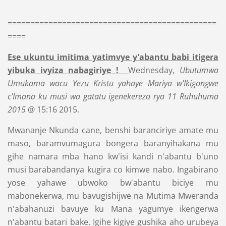
==============================================
====
Ese ukuntu imitima yatimvye y'abantu babi itigera
yibuka ivyiza nabagiriye !
Wednesday,
Ubutumwa
Umukama wacu Yezu Kristu yahaye Mariya w'Ikigongwe
c'Imana ku musi wa gatatu igenekerezo rya 11 Ruhuhuma
2015
@ 15:16 2015.
Mwananje Nkunda cane, benshi baranciriye amate mu
maso, baramvumagura bongera baranyihakana mu
gihe namara mba hano kw'isi kandi n'abantu b'uno
musi barabandanya kugira co kimwe nabo. Ingabirano
yose yahawe ubwoko bw'abantu biciye mu
mabonekerwa, mu bavugishijwe na Mutima Mweranda
n'abahanuzi bavuye ku Mana yagumye ikengerwa
n'abantu batari bake. Igihe kigiye gushika aho urubeya