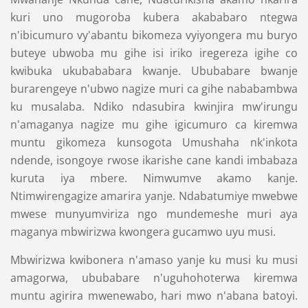
kuri uno mugoroba kubera akababaro ntegwa
n'ibicumuro vy'abantu bikomeza vyiyongera mu buryo
buteye ubwoba mu gihe isi iriko iregereza igihe co
kwibuka ukubababara kwanje. Ububabare bwanje
burarengeye n'ubwo nagize muri ca gihe nababambwa
ku musalaba. Ndiko ndasubira kwinjira mw'irungu
n'amaganya nagize mu gihe igicumuro ca kiremwa
muntu gikomeza kunsogota Umushaha nk'inkota
ndende, isongoye rwose ikarishe cane kandi imbabaza
kuruta iya mbere. Nimwumve akamo kanje.
Ntimwirengagize amarira yanje. Ndabatumiye mwebwe
mwese munyumviriza ngo mundemeshe muri aya
maganya mbwirizwa kwongera gucamwo uyu musi.
Mbwirizwa kwibonera n'amaso yanje ku musi ku musi
amagorwa, ububabare n'uguhohoterwa kiremwa
muntu agirira mwenewabo, hari mwo n'abana batoyi.