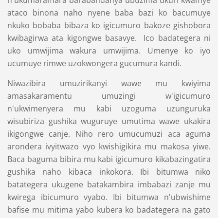
ataco binona naho nyene baba bazi ko bacumuye
nkuko bobaba bibaza ko igicumuro bakoze gishobora
kwibagirwa ata kigongwe basavye. Ico badategera ni
uko umwijima wakura umwijima. Umenye ko iyo
ucumuye rimwe uzokwongera gucumura kandi.
Niwazibira umuzirikanyi wawe mu kwiyima
amasakaramentu umuzingi w'igicumuro
n'ukwimenyera mu kabi uzoguma uzunguruka
wisubiriza gushika wuguruye umutima wawe ukakira
ikigongwe canje. Niho rero umucumuzi aca aguma
arondera ivyitwazo vyo kwishigikira mu makosa yiwe.
Baca baguma bibira mu kabi igicumuro kikabazingatira
gushika naho kibaca inkokora. Ibi bitumwa niko
batategera ukugene batakambira imbabazi zanje mu
kwirega ibicumuro vyabo. Ibi bitumwa n'ubwishime
bafise mu mitima yabo kubera ko badategera na gato