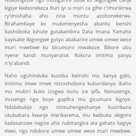
kigiye kwibonekeza Kuri iyi si muri ca gihe c'imurikirwa
ry'imishaha aho zina muntu azobonekerwa.
Birahambaye ko mubimenyesha abantu benshi
bashoboka bihute gutakambira Data Imana Yamaho
bayisabe Ikigongwe gutyo ababarire umwe umwe wese
muri mwebwe ku bicumuro mwakoze. Bikore ubu
nyene kandi munyarutse. Rokora imitima yanyu
n'iy'abandi.
Naho uguhinduka kuzoba kwinshi mu kanya gato,
imitima imwe imwe ntizoshobora kubandanya ibaho
mu mubiri kuko izogwa ivutu ice ipfa. Nimusenge,
musenge ngo boye gupfira mu gicumuro kigoye.
Ndabibukije ngo ntimuhengeshanye kuzirikana
ukubabara kwanje mw'ikarema, mu kwibuka akigoro
kadasanzwe nagize aho nabitangira ata gahato kagiye
mwo, ngo ndokore umwe umwe wese muri mwebwe.