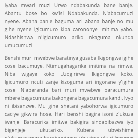
iyaba mwari muzi Urwo ndabakunda bane banje.
Abantu bose bo kw'isi Ndabakunda. N'abacumuzi
nyene. Abana banje baguma ari abana banje no mu
gihe nyene igicumuro kiba carononye imitima yabo.
Ndashishwa n'igicumuro ariko nkaguma nkunda
umucumuzi.
Benshi muri mwebwe baratinya gusaba Ikigongwe igihe
cose bacumuye. Ntimugahagarike imitima na rimwe.
Niba wigaye koko Uzogirirwa Ikigongwe koko.
Igicumuro ncuti zanje kizoguma ari ingorane y'igihe
cose. N'aberanda bari muri mwebwe baracumura
mbere bagacumura bakongera bagacumura kandi. Ivyo
ni ibisanzwe. Mu gihe shetani yabohorwa igicumuro
caciye gikwira hose. Hari benshi bagira isoni z'ukuza
iwanje. Baracurika imitwe bakigira sindabibazwa iyo
bigenjeje ukutariko. Kubera ubwishime
n'ukumaramara barabandanya ubuzima ukuri kwamye