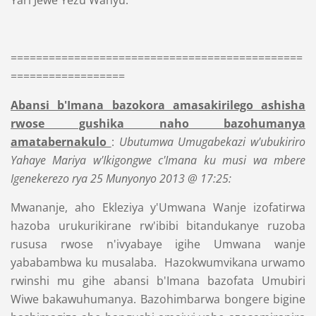
Yari Jewe Yezu Wanyu.
==============================================
==================
Abansi b'Imana bazokora amasakirilego ashisha
rwose gushika naho bazohumanya
amatabernakulo
:
Ubutumwa Umugabekazi w'ubukiriro
Yahaye Mariya w'Ikigongwe c'Imana ku musi wa mbere
Igenekerezo rya 25 Munyonyo 2013 @ 17:25:
Mwananje, aho Ekleziya y'Umwana Wanje izofatirwa
hazoba urukurikirane rw'ibibi bitandukanye ruzoba
rususa rwose n'ivyabaye igihe Umwana wanje
yababambwa ku musalaba. Hazokwumvikana urwamo
rwinshi mu gihe abansi b'Imana bazofata Umubiri
Wiwe bakawuhumanya. Bazohimbarwa bongere bigine