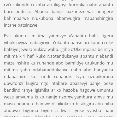
rw'urukundo ruzoba ari ikigoye kuronka naho abantu
borurondera. Abansi banje bazonezerwa bongere
bahimbarwe n'ukubona abamvugira n'abanshingira
intahe batsinzwe.
Ese ukuntu imitima yatimvye y'abantu babi itigera
yibuka ivyiza nabagiriye n'ukuntu bafise urukundo ruke
bafitiye Jewe Umukiza wabo. Igihe c'Uko mpana be n'iyo
mitima kiri hafi kuko Nzotandukanya abantu n'abandi
maze nshire ku ruhande abo bamfitiye urukundo mu
mitima yabo ndabatandukanye nabo abo banyanka
ndabashire ku rundi ruhande. Ivyo nzobikorana
ubwitonzi kugira ngo ntabare abasavyi banje bose
bandindiranye igishika ariko hazoba hagowe umuntu
wese amvuma kuko nanje nzomwiyambura amve mu
maso ndamute hamwe n'ibikokoko bitakigira aho biba
ahubwo biguma biyerera kw'isi yose vyosha nabi