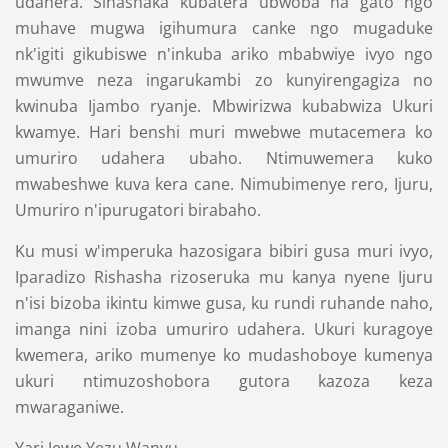
udahera. Sinashaka kubatera ubwoba na gato ngo
muhave mugwa igihumura canke ngo mugaduke
nk'igiti gikubiswe n'inkuba ariko mbabwiye ivyo ngo
mwumve neza ingarukambi zo kunyirengagiza no
kwinuba Ijambo ryanje. Mbwirizwa kubabwiza Ukuri
kwamye. Hari benshi muri mwebwe mutacemera ko
umuriro udahera ubaho. Ntimuwemera kuko
mwabeshwe kuva kera cane. Nimubimenye rero, Ijuru,
Umuriro n'ipurugatori birabaho.
Ku musi w'imperuka hazosigara bibiri gusa muri ivyo,
Iparadizo Rishasha rizoseruka mu kanya nyene Ijuru
n'isi bizoba ikintu kimwe gusa, ku rundi ruhande naho,
imanga nini izoba umuriro udahera. Ukuri kuragoye
kwemera, ariko mumenye ko mudashoboye kumenya
ukuri ntimuzoshobora gutora kazoza keza
mwaraganiwe.