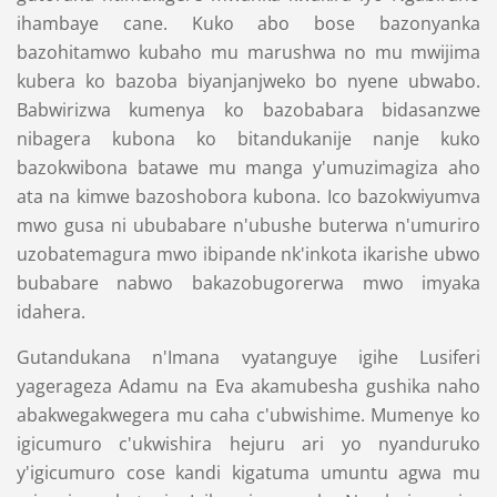
ihambaye cane. Kuko abo bose bazonyanka
bazohitamwo kubaho mu marushwa no mu mwijima
kubera ko bazoba biyanjanjweko bo nyene ubwabo.
Babwirizwa kumenya ko bazobabara bidasanzwe
nibagera kubona ko bitandukanije nanje kuko
bazokwibona batawe mu manga y'umuzimagiza aho
ata na kimwe bazoshobora kubona. Ico bazokwiyumva
mwo gusa ni ububabare n'ubushe buterwa n'umuriro
uzobatemagura mwo ibipande nk'inkota ikarishe ubwo
bubabare nabwo bakazobugorerwa mwo imyaka
idahera.
Gutandukana n'Imana vyatanguye igihe Lusiferi
yagerageza Adamu na Eva akamubesha gushika naho
abakwegakwegera mu caha c'ubwishime. Mumenye ko
igicumuro c'ukwishira hejuru ari yo nyanduruko
y'igicumuro cose kandi kigatuma umuntu agwa mu