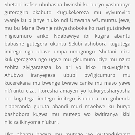
Shetani irafise ububasha bwinshi ku buryo yashoboye
guteragira akabuto k'ugukekereza mu vyiyumviro
vyanje ku bijanye n'uko ndi Umwana w'Umuntu. Jewe,
mu bu Mana Bwanje ntivyashoboka ko nari gutsindwa
n'igicumuro ariko Ndabawiye ibi kugira abantu
babashe gutegera ukuntu Sekibi ashobora kugutega
imitego ngo uhave umpa umugongo. Shetani ntiza
kukugerageza ngo ugwe mu gicumuro iciye mu nzira
zohita ziyigaragaza ko ari yo iriko irakuvugisha.
Ahubwo iranyegeza ububi bw'igicumuro mu
kucerekana mu bwenge bwawe canke mu maso yawe
nk'ikintu ciza. Ikoresha amayeri yo kukuryosharyosha
no kugutega imitego imitego ishobora no guhenda
n'aberanda guruta abandi muri mwebwe ku buryo
bashobora kugwa mu mutego wo kwitiranya ikibi
n'iciza ikinyoma n'ukuri.
Uko abantu bagwa mu mutego wo kwitandukanya