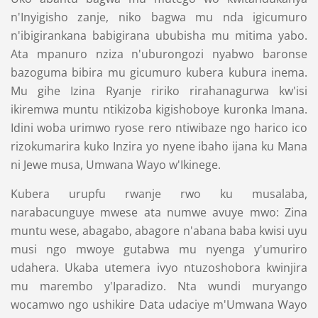
n'Inyigisho zanje, niko bagwa mu nda igicumuro
n'ibigirankana babigirana ububisha mu mitima yabo.
Ata mpanuro nziza n'uburongozi nyabwo baronse
bazoguma bibira mu gicumuro kubera kubura inema.
Mu gihe Izina Ryanje ririko rirahanagurwa kw'isi
ikiremwa muntu ntikizoba kigishoboye kuronka Imana.
Idini woba urimwo ryose rero ntiwibaze ngo harico ico
rizokumarira kuko Inzira yo nyene ibaho ijana ku Mana
ni Jewe musa, Umwana Wayo w'Ikinege.
Kubera urupfu rwanje rwo ku musalaba,
narabacunguye mwese ata numwe avuye mwo: Zina
muntu wese, abagabo, abagore n'abana baba kwisi uyu
musi ngo mwoye gutabwa mu nyenga y'umuriro
udahera. Ukaba utemera ivyo ntuzoshobora kwinjira
mu marembo y'Iparadizo. Nta wundi muryango
wocamwo ngo ushikire Data udaciye m'Umwana Wayo