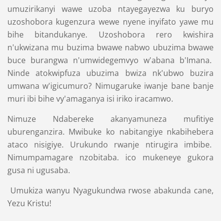
umuzirikanyi wawe uzoba ntayegayezwa ku buryo
uzoshobora kugenzura wewe nyene inyifato yawe mu
bihe bitandukanye. Uzoshobora rero kwishira
n'ukwizana mu buzima bwawe nabwo ubuzima bwawe
buce burangwa n'umwidegemvyo w'abana b'Imana.
Ninde atokwipfuza ubuzima bwiza nk'ubwo buzira
umwana w'igicumuro? Nimugaruke iwanje bane banje
muri ibi bihe vy'amaganya isi iriko iracamwo.
Nimuze Ndabereke akanyamuneza mufitiye
uburenganzira. Mwibuke ko nabitangiye nkabihebera
ataco nisigiye. Urukundo rwanje ntirugira imbibe.
Nimumpamagare nzobitaba. ico mukeneye gukora
gusa ni ugusaba.
Umukiza wanyu Nyagukundwa rwose abakunda cane,
Yezu Kristu!