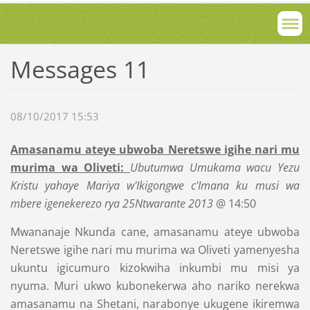
Messages 11
08/10/2017 15:53
Amasanamu ateye ubwoba Neretswe igihe nari mu
murima wa Oliveti:
Ubutumwa Umukama wacu Yezu
Kristu yahaye Mariya w'Ikigongwe c'Imana ku musi wa
mbere igenekerezo rya 25Ntwarante 2013
@ 14:50
Mwananaje Nkunda cane, amasanamu ateye ubwoba
Neretswe igihe nari mu murima wa Oliveti yamenyesha
ukuntu igicumuro kizokwiha inkumbi mu misi ya
nyuma. Muri ukwo kubonekerwa aho nariko nerekwa
amasanamu na Shetani, narabonye ukugene ikiremwa