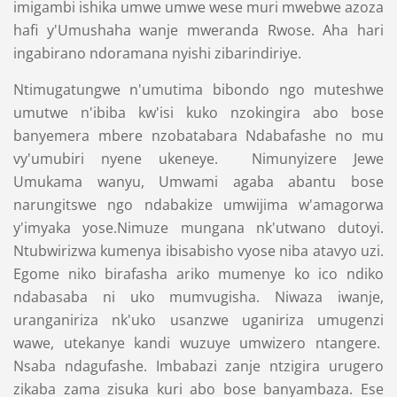
imigambi ishika umwe umwe wese muri mwebwe azoza
hafi y'Umushaha wanje mweranda Rwose. Aha hari
ingabirano ndoramana nyishi zibarindiriye.
Ntimugatungwe n'umutima bibondo ngo muteshwe
umutwe n'ibiba kw'isi kuko nzokingira abo bose
banyemera mbere nzobatabara Ndabafashe no mu
vy'umubiri nyene ukeneye. Nimunyizere Jewe
Umukama wanyu, Umwami agaba abantu bose
narungitswe ngo ndabakize umwijima w'amagorwa
y'imyaka yose.Nimuze mungana nk'utwano dutoyi.
Ntubwirizwa kumenya ibisabisho vyose niba atavyo uzi.
Egome niko birafasha ariko mumenye ko ico ndiko
ndabasaba ni uko mumvugisha. Niwaza iwanje,
uranganiriza nk'uko usanzwe uganiriza umugenzi
wawe, utekanye kandi wuzuye umwizero ntangere.
Nsaba ndagufashe. Imbabazi zanje ntzigira urugero
zikaba zama zisuka kuri abo bose banyambaza. Ese