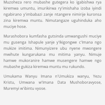
Muzoheza rero mubashe gutegera ko igabishwa rya
kiremwa umuntu, imurikirwa ry'imishaha izoba iyindi
ngabirano y'imbabazi zanje ntangere nimirije kuronsa
zina kiremwa muntu. Nimutangaze uguhinduka aho
muciye hose.
Murashobora kumfasha gutsinda umwangushi muciye
mu gusenga Ishapule yanje y'Ikigongwe c'Imana ngo
mukize imitima. Nimunyizere ubu nyene mwongere
mwihute kungarukana mu mitima yanyu. Nimuje
hamwe mukoranire hamwe musengere hamwe ngo
mubashe gukiza kiremwa muntu mu rukundo.
Umukama Wanyu Imana n'Umukiza wanyu, Yezu
Kristu, Umwana w'Imana Data Mushoboravyose,
Muremyi w'ibintu vyose.