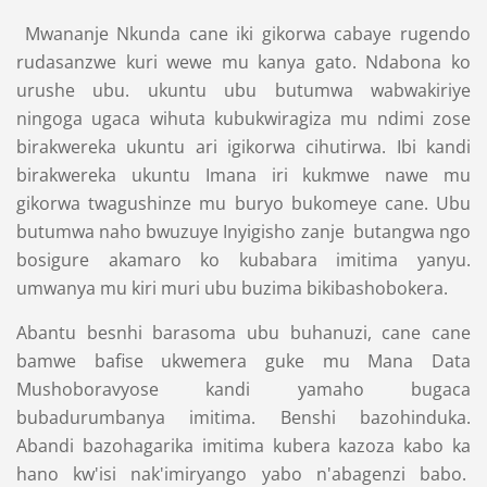
Mwananje Nkunda cane iki gikorwa cabaye rugendo
rudasanzwe kuri wewe mu kanya gato. Ndabona ko
urushe ubu. ukuntu ubu butumwa wabwakiriye
ningoga ugaca wihuta kubukwiragiza mu ndimi zose
birakwereka ukuntu ari igikorwa cihutirwa. Ibi kandi
birakwereka ukuntu Imana iri kukmwe nawe mu
gikorwa twagushinze mu buryo bukomeye cane. Ubu
butumwa naho bwuzuye Inyigisho zanje butangwa ngo
bosigure akamaro ko kubabara imitima yanyu.
umwanya mu kiri muri ubu buzima bikibashobokera.
Abantu besnhi barasoma ubu buhanuzi, cane cane
bamwe bafise ukwemera guke mu Mana Data
Mushoboravyose kandi yamaho bugaca
bubadurumbanya imitima. Benshi bazohinduka.
Abandi bazohagarika imitima kubera kazoza kabo ka
hano kw'isi nak'imiryango yabo n'abagenzi babo.