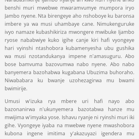
benshi muri mwebwe mwaramvumye mumpora iryo
Jambo nyene. Nta birengeye aho nshoboye ku baronsa
imbere ya wa musi uhambaye cane. Nimukenguruke
ivyo namaze kubashikiriza mwongere mwibuke Ijambo
ryose nababwiye kuko igihe canje kiri hafi vyongeye
hari vyinshi ntashobora kubamenyesha ubu gushika
wa musi nzotandukanya impene n'amasuguru. Abo
bose bamvuma bazovumwa nabo nyene. Abo nabo
banyemera bazohabwa kugabana Ubuzima buhoraho.
Niwababara ku bwanje uzohezagirwa mu bwami
bwimirije.
Umusi w'izuka rya mbere uri hafi nayo abo
bazonanirwa n'ukunyemera bazotabwa hanze mu
mwijima w'imyaka yose. Ishavu ryanje ni ryinshi muri iki
gihe. Vyongeye iyaba na mwebwe nyene mwashobora
kubona ingene imitima y'akazuyazi igendera mu