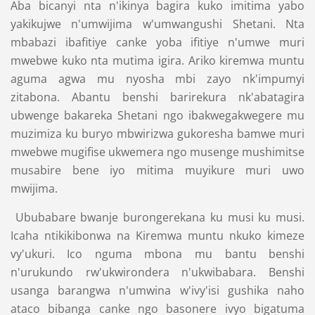
Aba bicanyi nta n'ikinya bagira kuko imitima yabo
yakikujwe n'umwijima w'umwangushi Shetani. Nta
mbabazi ibafitiye canke yoba ifitiye n'umwe muri
mwebwe kuko nta mutima igira. Ariko kiremwa muntu
aguma agwa mu nyosha mbi zayo nk'impumyi
zitabona. Abantu benshi barirekura nk'abatagira
ubwenge bakareka Shetani ngo ibakwegakwegere mu
muzimiza ku buryo mbwirizwa gukoresha bamwe muri
mwebwe mugifise ukwemera ngo musenge mushimitse
musabire bene iyo mitima muyikure muri uwo
mwijima.
Ububabare bwanje burongerekana ku musi ku musi.
Icaha ntikikibonwa na Kiremwa muntu nkuko kimeze
vy'ukuri. Ico nguma mbona mu bantu benshi
n'urukundo rw'ukwirondera n'ukwibabara. Benshi
usanga barangwa n'umwina w'ivy'isi gushika naho
ataco bibanga canke ngo basonere ivyo bigatuma