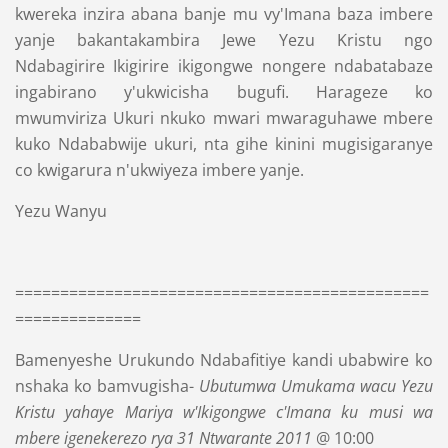
kwereka inzira abana banje mu vy'Imana baza imbere
yanje bakantakambira Jewe Yezu Kristu ngo
Ndabagirire Ikigirire ikigongwe nongere ndabatabaze
ingabirano y'ukwicisha bugufi. Harageze ko
mwumviriza Ukuri nkuko mwari mwaraguhawe mbere
kuko Ndababwije ukuri, nta gihe kinini mugisigaranye
co kwigarura n'ukwiyeza imbere yanje.
Yezu Wanyu
==============================================
==============
Bamenyeshe Urukundo Ndabafitiye kandi ubabwire ko
nshaka ko bamvugisha-
Ubutumwa Umukama wacu Yezu
Kristu yahaye Mariya w'Ikigongwe c'Imana ku musi wa
mbere igenekerezo rya 31 Ntwarante 2011
@ 10:00