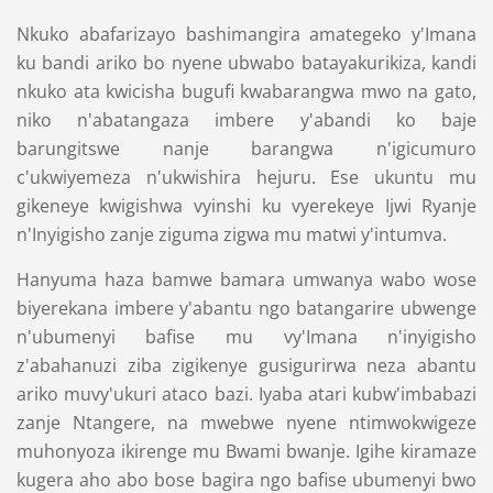
Nkuko abafarizayo bashimangira amategeko y'Imana
ku bandi ariko bo nyene ubwabo batayakurikiza, kandi
nkuko ata kwicisha bugufi kwabarangwa mwo na gato,
niko n'abatangaza imbere y'abandi ko baje
barungitswe nanje barangwa n'igicumuro
c'ukwiyemeza n'ukwishira hejuru. Ese ukuntu mu
gikeneye kwigishwa vyinshi ku vyerekeye Ijwi Ryanje
n'Inyigisho zanje ziguma zigwa mu matwi y'intumva.
Hanyuma haza bamwe bamara umwanya wabo wose
biyerekana imbere y'abantu ngo batangarire ubwenge
n'ubumenyi bafise mu vy'Imana n'inyigisho
z'abahanuzi ziba zigikenye gusigurirwa neza abantu
ariko muvy'ukuri ataco bazi. Iyaba atari kubw'imbabazi
zanje Ntangere, na mwebwe nyene ntimwokwigeze
muhonyoza ikirenge mu Bwami bwanje. Igihe kiramaze
kugera aho abo bose bagira ngo bafise ubumenyi bwo