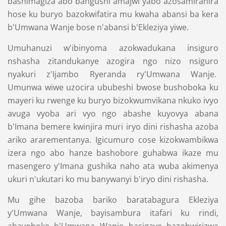
bashimagiza abo bangushi amajwi yabo azosamiranira
hose ku buryo bazokwifatira mu kwaha abansi ba kera
b'Umwana Wanje bose n'abansi b'Ekleziya yiwe.
Umuhanuzi w'ibinyoma azokwadukana insiguro
nshasha zitandukanye azogira ngo nizo nsiguro
nyakuri z'Ijambo Ryeranda ry'Umwana Wanje.
Umunwa wiwe uzocira ububeshi bwose bushoboka ku
mayeri ku rwenge ku buryo bizokwumvikana nkuko ivyo
avuga vyoba ari vyo ngo abashe kuyovya abana
b'Imana bemere kwinjira muri iryo dini rishasha azoba
ariko ararementanya. Igicumuro cose kizokwambikwa
izera ngo abo hanze bashobore guhabwa ikaze mu
masengero y'Imana gushika naho ata wuba akimenya
ukuri n'ukutari ko mu banywanyi b'iryo dini rishasha.
Mu gihe bazoba bariko baratabagura Ekleziya
y'Umwana Wanje, bayisambura itafari ku rindi,