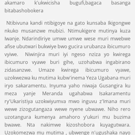
akamaro k'ukwicisha bugufi,bagaca basanga
bitabashobokera
Ntibivuna kandi ntibigoye na gato kunsaba Ikigongwe
nkuko musanzwe mubizi. Ntimukigere mutinya kuza
Iwanje. Ndarindiriye umwe umwe wese muri mwebwe
afise ubutwari bukwiye bwo gucira urubanza ibicumuro
vyiwe. Niwinjira muri iyi ngeso nziza yo kwirega
ibicumuro vyawe buri gihe, uzohabwa ingabirano
zidasanzwe. Umaze kwirega ibicumuro vyawe,
uzokwezwa ku mutima kubw'inema Yeza Ugabana muri
iryo sakaramentu. Inyuma yaho niwaja Gusangira ku
meza yanje Meranda ugahabwa Isakaramentu
ry'Ukaristiya uzokwiyumva mwo inguvu z'Imana muri
wewe zizogutangaza wewe nyene ubwawe. Niho rero
uzotangura kumenya amahoro y'ukuri mu buzima
bwawe. Nta nakimwe kizoshobora kuyagutwara.
Uzokomezwa mu mutima , ubwenge n'ugushaka nayo