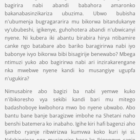
bagirira nabi abandi babahora amaronko
bakanabasinzikariza ubuzima. Ubwo bubisha
n'ubumenja bugragararira mu bikorwa bitandukanye
vy'ububeshi, igikenye, guhohotera abandi n'ubwicanyi
nyene. Ni kubera iki abantu birabira hirya ntibamire
canke ngo batabare abo bariko baragirirwa nabi iyo
babonye ivyo bikorwa bibi bisagirije benewabo? Mbega
ntimuzi yuko abo bagirirwa nabi ari inzirakarengane
nka mwebwe nyene kandi ko musangiye ugupfa
n'ugukira?
Nimusabire abo bagizi ba nabi yemwe kuko
n'ibikoresho vya sekibi kandi bari mu mitego
badashoboye kwibohora mwo bo nyene ubwabo. Abo
bantu bane banje baragizwe imbohe na Shetani naho
benshi batemera ko inabaho. Igihe kiri hafi bagenzi aho
Ijambo ryanje ribwirizwa kumvwa koko kuri iyi si.
Ndabinginze ngo musigurire bose ko Ikigongwe canje