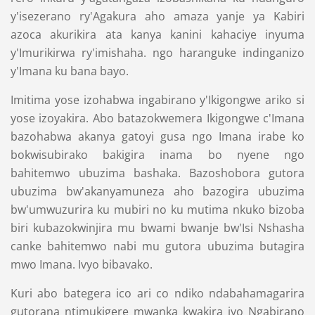
y'isezerano ry'Agakura aho amaza yanje ya Kabiri
azoca akurikira ata kanya kanini kahaciye inyuma
y'Imurikirwa ry'imishaha. ngo haranguke indinganizo
y'Imana ku bana bayo.
Imitima yose izohabwa ingabirano y'Ikigongwe ariko si
yose izoyakira. Abo batazokwemera Ikigongwe c'Imana
bazohabwa akanya gatoyi gusa ngo Imana irabe ko
bokwisubirako bakigira inama bo nyene ngo
bahitemwo ubuzima bashaka. Bazoshobora gutora
ubuzima bw'akanyamuneza aho bazogira ubuzima
bw'umwuzurira ku mubiri no ku mutima nkuko bizoba
biri kubazokwinjira mu bwami bwanje bw'Isi Nshasha
canke bahitemwo nabi mu gutora ubuzima butagira
mwo Imana. Ivyo bibavako.
Kuri abo bategera ico ari co ndiko ndabahamagarira
gutorana ntimukigere mwanka kwakira iyo Ngabirano