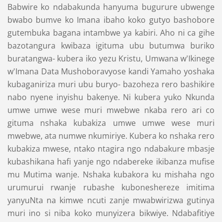
Babwire ko ndabakunda hanyuma bugurure ubwenge
bwabo bumve ko Imana ibaho koko gutyo bashobore
gutembuka bagana intambwe ya kabiri. Aho ni ca gihe
bazotangura kwibaza igituma ubu butumwa buriko
buratangwa- kubera iko yezu Kristu, Umwana w'Ikinege
w'Imana Data Mushoboravyose kandi Yamaho yoshaka
kubaganiriza muri ubu buryo- bazoheza rero bashikire
nabo nyene inyishu bakenye. Ni kubera yuko Nkunda
umwe umwe wese muri mwebwe nkaba rero ari co
gituma nshaka kubakiza umwe umwe wese muri
mwebwe, ata numwe nkumiriye. Kubera ko nshaka rero
kubakiza mwese, ntako ntagira ngo ndabakure mbasje
kubashikana hafi yanje ngo ndabereke ikibanza mufise
mu Mutima wanje. Nshaka kubakora ku mishaha ngo
urumurui rwanje rubashe kuboneshereze imitima
yanyuNta na kimwe ncuti zanje mwabwirizwa gutinya
muri ino si niba koko munyizera bikwiye. Ndabafitiye