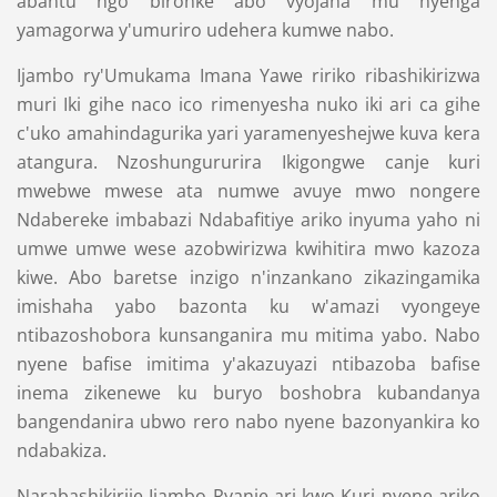
abantu ngo bironke abo vyojana mu nyenga
yamagorwa y'umuriro udehera kumwe nabo.
Ijambo ry'Umukama Imana Yawe ririko ribashikirizwa
muri Iki gihe naco ico rimenyesha nuko iki ari ca gihe
c'uko amahindagurika yari yaramenyeshejwe kuva kera
atangura. Nzoshungururira Ikigongwe canje kuri
mwebwe mwese ata numwe avuye mwo nongere
Ndabereke imbabazi Ndabafitiye ariko inyuma yaho ni
umwe umwe wese azobwirizwa kwihitira mwo kazoza
kiwe. Abo baretse inzigo n'inzankano zikazingamika
imishaha yabo bazonta ku w'amazi vyongeye
ntibazoshobora kunsanganira mu mitima yabo. Nabo
nyene bafise imitima y'akazuyazi ntibazoba bafise
inema zikenewe ku buryo boshobra kubandanya
bangendanira ubwo rero nabo nyene bazonyankira ko
ndabakiza.
Narabashikirije Ijambo Ryanje ari kwo Kuri nyene ariko