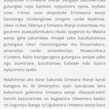
abayoboke b'Umwana Wanje basigaye bazobwirizwa
gutungwa nayo bameze. Ivyiyumviro vyose, inyifato
zose, n'imvo zose abayoboke b'Umwana wanje
bazotanga zizokengerwa zongere zanke kwakirwa.
Ukwo ni kwo Ekleziya y'Umwana Wanje izobambwa mu
gacerere atawuyikimbukira nkuko vyagenze ku Mwana
wanje igihe yabambwa. Amajwi yabo bazobandanya
gutangaza Ukuri ntazotangazwa mu binyamakuru,
amaradiyo canke amateleviziyo. Ntawuzobaca
n'urwere. Naho bazogerageza gutangaza amajwi yabo
ngo asamirane, bazohamwa bafatwe nabi bazira
ivyiyumviro vyabo.
Ndahimirije abo bose bakunda Umwana Wanje kandi
bategera ko ibi bimenyetso vyari vyarabuwe kera
bakomeze gukorera Umwana wanje. Abasaseredoti
benshi bazonanirwa no kugwanira Ukwemera kwabo
no kugumya ibanga ry'Ugukorera Umwana wanje bace