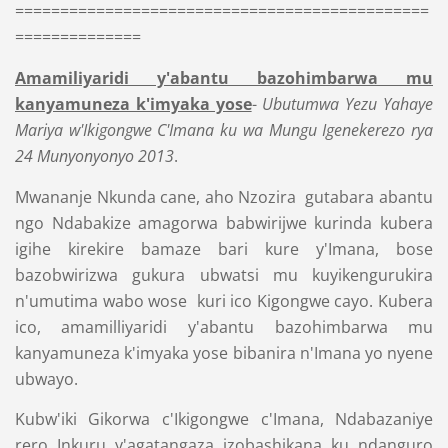
==============================================
==============
Amamiliyaridi y'abantu bazohimbarwa mu
kanyamuneza k'imyaka yose
-
Ubutumwa Yezu Yahaye
Mariya w'Ikigongwe C'Imana ku wa Mungu Igenekerezo rya
24 Munyonyonyo 2013
.
Mwananje Nkunda cane, aho Nzozira gutabara abantu
ngo Ndabakize amagorwa babwirijwe kurinda kubera
igihe kirekire bamaze bari kure y'Imana, bose
bazobwirizwa gukura ubwatsi mu kuyikengurukira
n'umutima wabo wose kuri ico Kigongwe cayo. Kubera
ico, amamilliyaridi y'abantu bazohimbarwa mu
kanyamuneza k'imyaka yose bibanira n'Imana yo nyene
ubwayo.
Kubw'iki Gikorwa c'Ikigongwe c'Imana, Ndabazaniye
rero Inkuru y'agatangaza izobashikana ku ndanguro