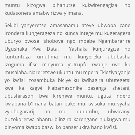
muntu kizogwa bihanutse kukwirengagiza no
kudasonera amabwirizwa y'Imana.
Sekibi yanyeretse amasanamu ateye ubwoba cane
irondera kungerageza no kunca intege mu kugerageza
uburyo bwose ishoboye ngo mpebe Ngambararire
Ugushaka Kwa Data. Yashaka kunjuragiza no
kuntuntuza umutima mu kunyereka ububasha
izoguma ifise n'inyuma y'Urupfu rwanje rwo ku
musalaba. Nareretswe ukuntu mu mpera Ekleziya yanje
yo kw'isi izosambuka biciye ku kwihagira ubutegetsi
kwa ka kagwi k'abamasonike basenga shetani,
ubushirasoni bwa kiremwa muntu, uguta indero
kw'abana b'Imana batari bake mu kwisuka mu vyaha
vy'ubugarariji no mu buhumbu, ubwicanyi
buzokorerwa abantu b'inzira karengane n'ukugwa mu
binyoma kwabo bazwi ko banserukira hano kw'isi.