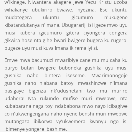
w'Ikinege. Niwantera akagere Jewe Yezu Kristu uzoba
wihakanye ubukiriro bwawe. nyezina. Ese ukuntu
mudategera ukuntu igicumuro n'ukugene
kibatandukanya n'Imana. Ubugarariji isi igeze mwo uyu
musi kubera igicumuro gitera ciyongera congera
gikwira hose nta gihe bwari bwigere bugera ku rugero
bugeze uyu musi kuva Imana ikirema iyi si.
Emwe mwa bacumuzi mwaribiye cane mu mu caha ku
buryo butari bwigere buboneka gushika uyu musi
gushika naho bintera iseseme. Mwarimonogoje
gushika naho n'abana batoyi mwashinzwe n'Imana
basigaye bigenza nk'udushetani two mu muriro
udahera! Nta rukundo mufise muri mwebwe, nta
kubabarana naga toyi ndababona mwo nayo icibagiwe
co n'ukwengengana naho nyene benshi muri mwebwe
mutangaza ibikorwa vy'ukwemera kwanyu ngo isi
ibimenye yongere ibashime.