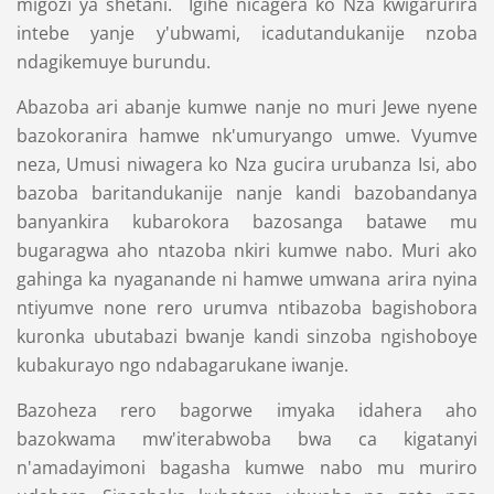
migozi ya shetani. Igihe nicagera ko Nza kwigarurira
intebe yanje y'ubwami, icadutandukanije nzoba
ndagikemuye burundu.
Abazoba ari abanje kumwe nanje no muri Jewe nyene
bazokoranira hamwe nk'umuryango umwe. Vyumve
neza, Umusi niwagera ko Nza gucira urubanza Isi, abo
bazoba baritandukanije nanje kandi bazobandanya
banyankira kubarokora bazosanga batawe mu
bugaragwa aho ntazoba nkiri kumwe nabo. Muri ako
gahinga ka nyaganande ni hamwe umwana arira nyina
ntiyumve none rero urumva ntibazoba bagishobora
kuronka ubutabazi bwanje kandi sinzoba ngishoboye
kubakurayo ngo ndabagarukane iwanje.
Bazoheza rero bagorwe imyaka idahera aho
bazokwama mw'iterabwoba bwa ca kigatanyi
n'amadayimoni bagasha kumwe nabo mu muriro