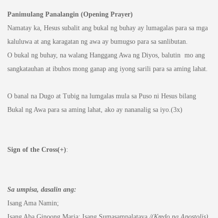
Panimulang Panalangin (Opening Prayer)
Namatay ka, Hesus subalit ang bukal ng buhay ay lumagalas para sa mga
kaluluwa at ang karagatan ng awa ay bumugso para sa sanlibutan.
O bukal ng buhay, na walang Hanggang Awa ng Diyos, balutin mo ang
sangkatauhan at ibuhos mong ganap ang iyong sarili para sa aming lahat.
O banal na Dugo at Tubig na lumgalas mula sa Puso ni Hesus bilang
Bukal ng Awa para sa aming lahat, ako ay nananalig sa iyo.(3x)
Sign of the Cross(+)
:
Sa umpisa, dasalin ang:
Isang Ama Namin;
Isang Aba Ginoong Maria; Isang Sumasampalataya
/(Kredo ng Apostolis)